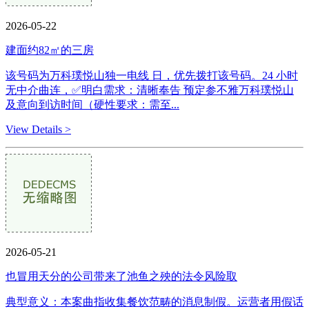
2026-05-22
建面约82㎡的三房
该号码为万科璞悦山独一电线 日，优先拨打该号码。24 小时
无中介曲连，✅明白需求：清晰奉告 预定参不雅万科璞悦山
及意向到访时间（硬性要求：需至...
View Details >
2026-05-21
也冒用天分的公司带来了池鱼之殃的法令风险取
典型意义：本案曲指收集餐饮范畴的消息制假。运营者用假话