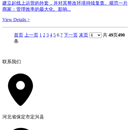
建立起线上运营的外套，并对其整改环境持续复查。规范一片
商家：管理效率的最大化。影响...
View Details >
首页
上一页
1
2
3
4
5
6
7
下一页
末页
共
49
页
490
条
联系我们
河北省保定市定兴县