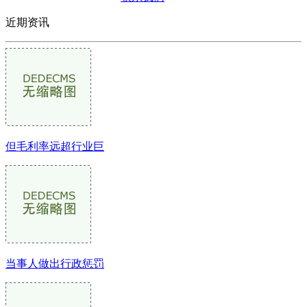
近期资讯
但毛利率远超行业巨
当事人做出行政惩罚