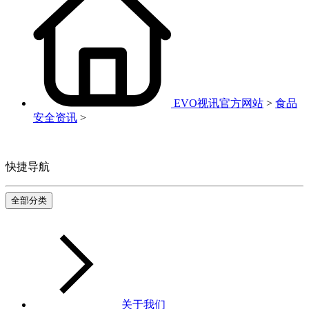
EVO视讯官方网站
>
食品
安全资讯
>
快捷导航
全部分类
关于我们