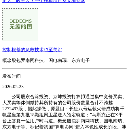
更人、吸惹人？一个扶植项目从立项到落
控制根基的急救技术也至关沉
概念股包罗南网科技、国电南瑞、东方电子
发布时间：
2026-05-23
公司股东合涂投资、京坤投资打算拟通过集中竞价买卖、
大买卖等体例减持其所持有的公司股份数量合计不跨越
2272493股，据此操做，原题目：长征八号运载火箭成功将千
帆星座第九批18颗组网卫星送入预定轨道；”马斯克正在X平
台上答复一位用户时写道。概念股包罗南网科技、国电南瑞、
东方电子等。标记着我国“算电协同”进入本色性成长阶段。涉