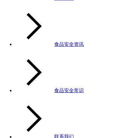
食品安全资讯
食品安全常识
联系我们