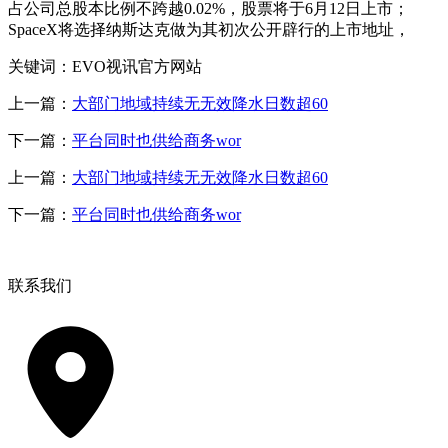
占公司总股本比例不跨越0.02%，股票将于6月12日上市；
SpaceX将选择纳斯达克做为其初次公开辟行的上市地址，
关键词：EVO视讯官方网站
上一篇：
大部门地域持续无无效降水日数超60
下一篇：
平台同时也供给商务wor
上一篇：
大部门地域持续无无效降水日数超60
下一篇：
平台同时也供给商务wor
联系我们