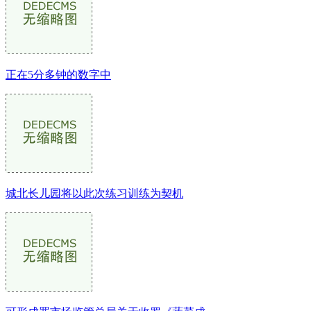
正在5分多钟的数字中
城北长儿园将以此次练习训练为契机