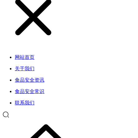
网站首页
关于我们
食品安全资讯
食品安全常识
联系我们