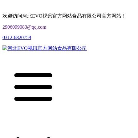
欢迎访问河北EVO视讯官方网站食品有限公司官方网站！
2906099083@qq.com
0312-6820759