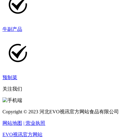
牛副产品
预制菜
关注我们
Copyright © 2023 河北EVO视讯官方网站食品有限公司
网站地图
| 营业执照
EVO视讯官方网站