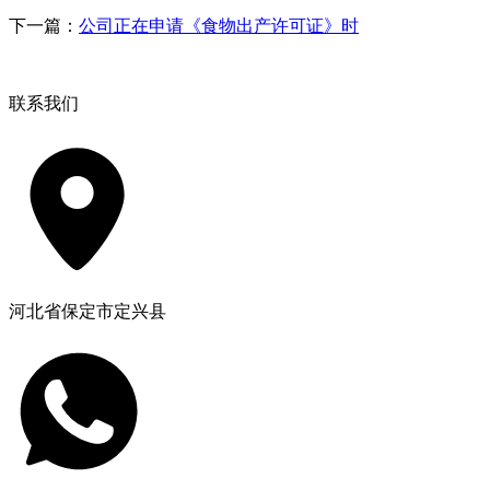
下一篇：
公司正在申请《食物出产许可证》时
联系我们
河北省保定市定兴县