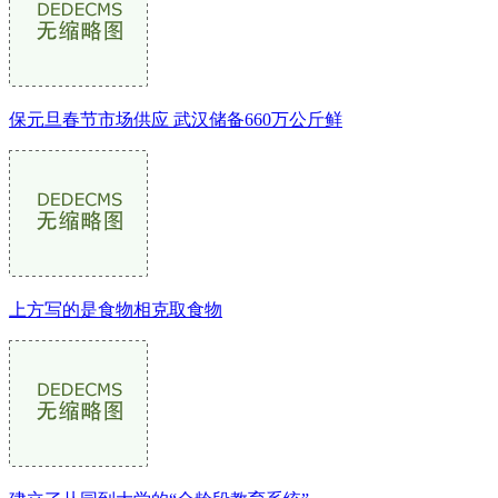
保元旦春节市场供应 武汉储备660万公斤鲜
上方写的是食物相克取食物