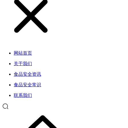
网站首页
关于我们
食品安全资讯
食品安全常识
联系我们