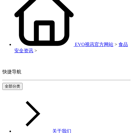
EVO视讯官方网站
>
食品
安全资讯
>
快捷导航
全部分类
关于我们