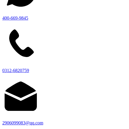
400-669-9845
0312-6820759
2906099083@qq.com