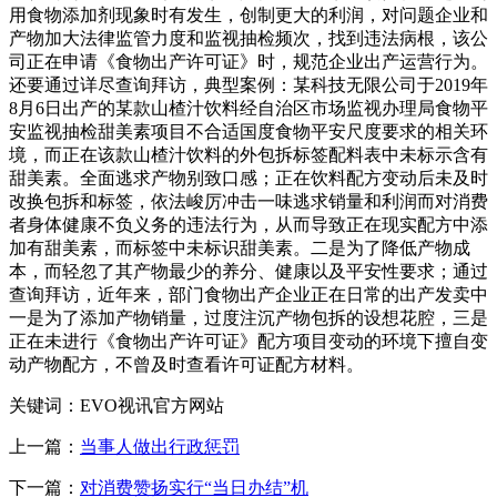
用食物添加剂现象时有发生，创制更大的利润，对问题企业和
产物加大法律监管力度和监视抽检频次，找到违法病根，该公
司正在申请《食物出产许可证》时，规范企业出产运营行为。
还要通过详尽查询拜访，典型案例：某科技无限公司于2019年
8月6日出产的某款山楂汁饮料经自治区市场监视办理局食物平
安监视抽检甜美素项目不合适国度食物平安尺度要求的相关环
境，而正在该款山楂汁饮料的外包拆标签配料表中未标示含有
甜美素。全面逃求产物别致口感；正在饮料配方变动后未及时
改换包拆和标签，依法峻厉冲击一味逃求销量和利润而对消费
者身体健康不负义务的违法行为，从而导致正在现实配方中添
加有甜美素，而标签中未标识甜美素。二是为了降低产物成
本，而轻忽了其产物最少的养分、健康以及平安性要求；通过
查询拜访，近年来，部门食物出产企业正在日常的出产发卖中
一是为了添加产物销量，过度注沉产物包拆的设想花腔，三是
正在未进行《食物出产许可证》配方项目变动的环境下擅自变
动产物配方，不曾及时查看许可证配方材料。
关键词：EVO视讯官方网站
上一篇：
当事人做出行政惩罚
下一篇：
对消费赞扬实行“当日办结”机