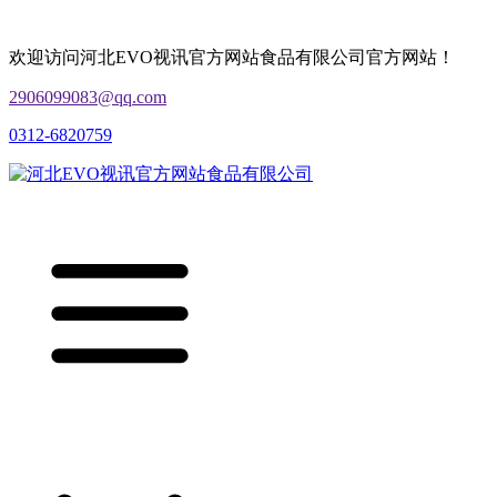
欢迎访问河北EVO视讯官方网站食品有限公司官方网站！
2906099083@qq.com
0312-6820759