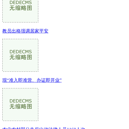
教员出格强调居家平安
现“准入即准营、办证即开业”