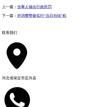
上一篇：
当事人做出行政惩罚
下一篇：
对消费赞扬实行“当日办结”机
联系我们
河北省保定市定兴县