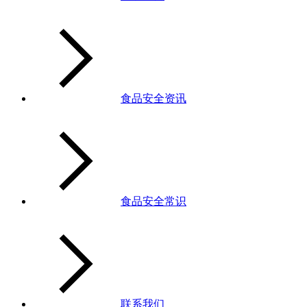
食品安全资讯
食品安全常识
联系我们