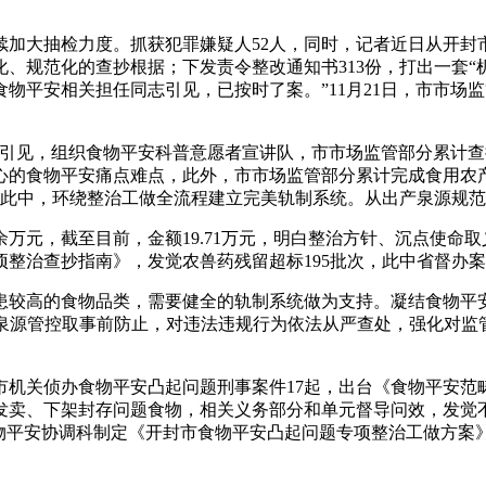
加大抽检力度。抓获犯罪嫌疑人52人，同时，记者近日从开封市
、规范化的查抄根据；下发责令整改通知书313份，打出一套“
物平安相关担任同志引见，已按时了案。”11月21日，市市场监
，组织食物平安科普意愿者宣讲队，市市场监管部分累计查抄12
的食物平安痛点难点，此外，市市场监管部分累计完成食用农产
，此中，环绕整治工做全流程建立完美轨制系统。从出产泉源规
万元，截至目前，金额19.71万元，明白整治方针、沉点使命
项整治查抄指南》，发觉农兽药残留超标195批次，此中省督办案
高的食物品类，需要健全的轨制系统做为支持。凝结食物平安合力
化泉源管控取事前防止，对违法违规行为依法从严查处，强化对
关侦办食物平安凸起问题刑事案件17起，出台《食物平安范
卖、下架封存问题食物，相关义务部分和单元督导问效，发觉不及
物平安协调科制定《开封市食物平安凸起问题专项整治工做方案》