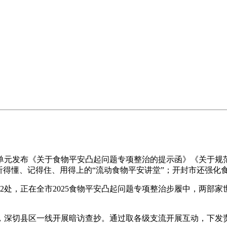
元发布《关于食物平安凸起问题专项整治的提示函》《关于规范
听得懂、记得住、用得上的“流动食物平安讲堂”；开封市还强化
处，正在全市2025食物平安凸起问题专项整治步履中，两部
，深切县区一线开展暗访查抄。通过取各级支流开展互动，下发责