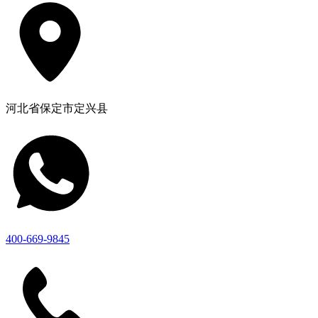
河北省保定市定兴县
400-669-9845