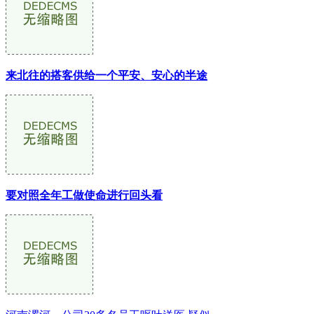
来北往的搭客供给一个平安、安心的半途
要对照全年工做使命进行回头看