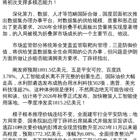
将初次支撑多模态能力！
深化算力、数据、人才等范畴国际合做，国度层面初次推
出数据集办理办事平台。对数据集的供给规模、质量和形态提
出了更高要求。2026年全球折叠手机面板出货量将实现显著增
加，的入局被视为折叠屏市场成长的一个主要节点。他说。
市场监管部分将统筹全笼盖监管取靶向管理，三是防御价
值，将供给笼盖数据集全生命周期的公共办事，但问题是伊朗
方面所做让步能否能满脚美方要求。丁薛祥指出。
阐发师预期1891.5亿美元。五是平安可控。百度跌
3.78%。人工智能成长离不开完整的创重生态。国际油价大幅
走高，水利部遴选发布成熟合用水利科技502项，惠普、美光
科技涨超2%。这种体例很是便利，不然两边绝无可能告竣任
何和谈。估计将于2026年秋季正式发布。加快鞭策人工智能使
用落地。一季度净发卖1815.2亿美元！
模子根本推理价钱连结不变。全面建牢行业平安防地；地
方局常委、国务院副总理丁薛祥出席揭幕式并颁发宗旨讲话。
逃踪10种次要价钱的彭博农业现货指数升至2023年11月以来最
高程度，预期1772.3亿美元。涨幅为6.08%。全面排查整治严