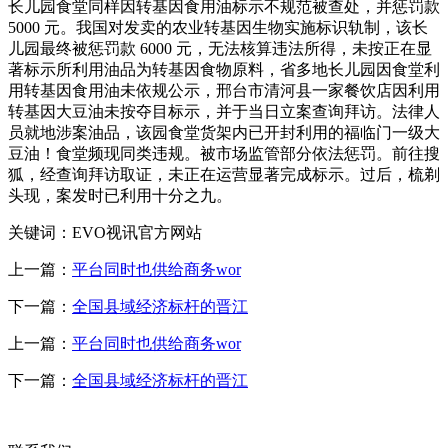
长儿园食堂同样因转基因食用油标示不规范被查处，并惩罚款
5000 元。我国对发卖的农业转基因生物实施标识轨制，该长
儿园最终被惩罚款 6000 元，无法核算违法所得，未按正在显
著标示所利用油品为转基因食物原料，省多地长儿园因食堂利
用转基因食用油未依规公示，邢台市清河县一家餐饮店因利用
转基因大豆油未按夺目标示，并于当日立案查询拜访。法律人
员就地涉案油品，该园食堂货架内已开封利用的福临门一级大
豆油！食堂频现同类违规。被市场监管部分依法惩罚。前往搜
狐，经查询拜访取证，未正在运营显著完成标示。过后，梳剃
头现，案发时已利用十分之九。
关键词：EVO视讯官方网站
上一篇：
平台同时也供给商务wor
下一篇：
全国县域经济标杆的晋江
上一篇：
平台同时也供给商务wor
下一篇：
全国县域经济标杆的晋江