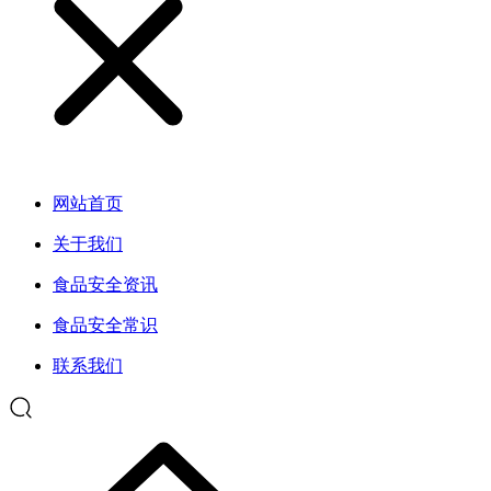
网站首页
关于我们
食品安全资讯
食品安全常识
联系我们