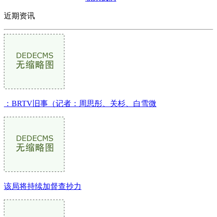
近期资讯
：BRTV旧事（记者：周思彤、关杉、白雪微
该局将持续加督查抄力