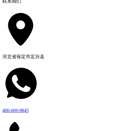
联系我们
河北省保定市定兴县
400-669-9845