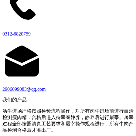
0312-6820759
2906099083@qq.com
我们的产品
活牛进场严格按照检验流程操作，对所有肉牛进场前进行血清
检测瘦肉精，合格后进入待宰圈静养，静养后进行屠宰。屠宰
过程全部按照清真工艺要求和屠宰操作规程进行，所有牛肉产
品检测合格后才准出厂。