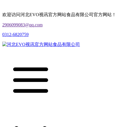
欢迎访问河北EVO视讯官方网站食品有限公司官方网站！
2906099083@qq.com
0312-6820759