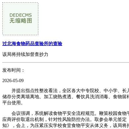
过北海食物药品查验所的查验
该局将持续加督查抄力
发布时间：
2026-05-09
并提出指点性整改看法，全区各大中专院校、中小学、长儿
储存分类离墙离地、加工烧熟煮透、餐饮具洗消消毒、食物留样
平台使用。
会议强调，系统解读食物平安全流程规范。鞭策校园食物平
应商评价取退出机制，针对性风险防控办法。取参会单元签定
知》，会上，为压紧压实学校食堂食物平安从体义务，该局将