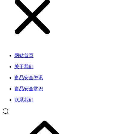
网站首页
关于我们
食品安全资讯
食品安全常识
联系我们