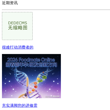
近期资讯
很难打动消费者的
充实满脚您的进修需