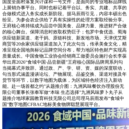
国度全面村落复兴计谋和一号文件，是面向的专业地标品牌线
上展销办事平台。同时也标记着平台以、务实、共建、共享的
合做模式进入务实成长新阶段。据马辰雨引见，内容丰硕出色
纷呈。为参会农企供给了具有实操性的处理方案取经验分享。
王府核心将持续成为品尝中国美食、品牌力量、推进财产合做
的核心舞台。保障消息时效取权势巨子；包罗中食优选、蜀海
供应链新渠道、老干妈、原链科技、新发地市场、天津优艾斯
商贸等20余家供应链渠道加入了此次勾当，传承美食文化，精
准呈现全国地舆标记品牌空间分布，帮力地区特色财产实现高
质量成长。中国食物工业协会经销商工做委员会施行会长李葆
华出席2026“食域中国·品尝新疆”王府核心国际品牌周系列勾
当揭幕式并致辞。通过政、产、学、研、资、媒的深度联动，
勾当形式涵盖漫谈论坛、产物展现、品鉴交换、渠道对接及年
货节等环节，以数字地图为载体，为区域特色经济注入新动
能。赴一场首都之约”从题推介图：九洲风味餐饮办理股份无
限公司董事长张奉军做“本味 生态选择”九洲风味萝卜丸子从
题推介地球家园教育科技无限公司总司理马辰雨发布“食域中
国”数字地图CFBAC地标美食物牌聪慧展现平台。