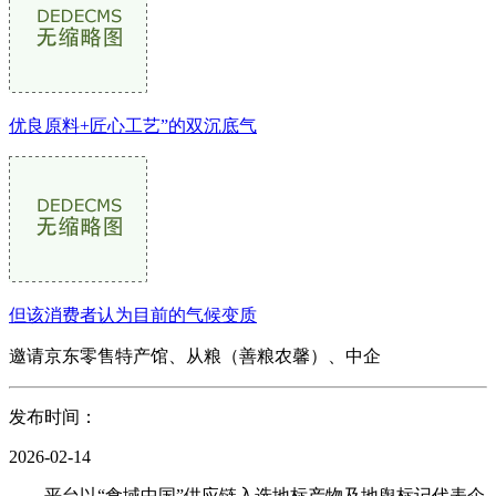
优良原料+匠心工艺”的双沉底气
但该消费者认为目前的气候变质
邀请京东零售特产馆、从粮（善粮农馨）、中企
发布时间：
2026-02-14
平台以“食域中国”供应链入选地标产物及地舆标记代表企