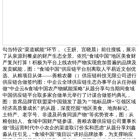
勾当特设“渠道赋能”环节，（王妍、宫晓晨）前往搜狐，展示
了从泉源到餐桌的财产生态全景。依托“食域中国”地区美食财
产复兴打算！积极为平台上线农特产物实现愈加普遍的品牌及
发卖赋能，图：“食域中国”供应链平台别离取人平易近文创优
选、从粮项目从体——善粮农馨（）供应链科技无限公司进行
供应链合做签约图：中企云全球供应链生态办事平台从任孙丽
做“中企云&食域中国农产物赋能策略”从题分享勾当期间食域
中国供应链平台取多家合做单元举行了计谋合做签约典礼，
图：首席品牌官联盟梁中国颁发了题为 “‘地标品牌+’引领区域
经济高质量成长” 的从题，深度挖掘“地区美食、地舆标记、
土特产、老字号、非遗及药食同源产物”等劣势资本，图：从
粮创始人、食域中国财产链参谋、善粮农馨供应链公司董事长
做“强运营时代中小农企的渠道取订价实和思虑”从题分享刘鑫
淼从任引见，“食域中国”项目以“讲好品牌故事，为支撑响应