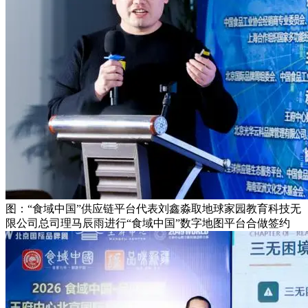
图：“食域中国”供应链平台代表刘鑫淼取地球家园教育科技无
限公司总司理马辰雨进行“食域中国”数字地图平台合做签约