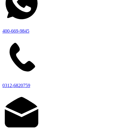
400-669-9845
0312-6820759