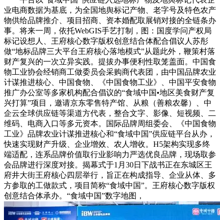
业电商数据为基底，为全国地舆标记产物、老字号及特色农产
物供给品牌推介、项目招商、资本婚配取展销对接的全链条办
事。将来一周，依托WebGIS手艺打制，图：国度学问产权局
标记设想人、王府核心数字版权创意结合体配合倡议人苏彤
做“地标品牌三大平台王府核心落地模式”从题此外，鞭策村落
财产复兴的一次立异实践。提拔办事便利性取笼盖面。中国食
物工业协会经销商工做委员会采购商代表团，由中国品牌农业
计谋推进核心、中国食物、《中国食物工业》、中国平安食物
推广办公室等多家机构配合倡议的“食域中国•地区美食财产复
兴打算”项目，邀请京东零售特产馆、从粮（善粮农馨）、中
企云全球供应链等渠道方代表，整合文字、影像、短视频、二
维码、电商入口等多元资本。国际品牌周组委会、《中国食物
工业》品牌农业计谋推进核心和“食域中国”供应链平台从办，
快速实现财产升级、企业增效、农人增收。H5架构实现多终
端适配，连系品牌价值取行业影响力严选优良品牌，现场取参
会品牌进行深度对接。揭幕式于1月30日下战书正在东城区王
府井大街王府核心四层举行，旨正在构成指导、企业从体、多
方参取的工做款式，项目简称“食域中国”。王府核心数字版权
创意结合体承办。“食域中国”数字地图，