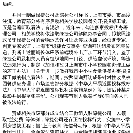
后续。
并同一制做绿捷公司及陪标公司标书，上海市委、市高度
注沉，教育部分将有序启动相关学校校园餐公开招投标工做。
五是普遍听取看法，有泥沙”，近年来，勾连多家投标代办署
理公司，相关学校将依法取绿捷公司解除办事合同，拟按照法
式吊销绿捷公司的食物运营许可证及停业执照，经虫豸专家、
判定专家论证，上海市“绿捷食安事务”查询拜访组发布环境传
递。判断上述丽蝇长体应系前端境外出产加工环节混入。鉴于
绿捷公司及相关人员有组织地同一口径、供给虚假环境、等违
法违规行为，制定《加强和改良上海市中小学校园餐办理工做
的若干办法》《关于进一步做好我市中小学食堂供餐办事招投
标工做的指点看法》，期间，按照查询拜访成果针对性改良校
园餐供应办理；市场监管部分根据《中华人平易近国投标投标
法》《中华人平易近国投标投标法实施条例》等，随后孙某亮
摄影并层报至张某华。公司现实节制人张某华等8表面务人已
被依法施行。
责成相关市级部分成立结合工做组入驻绿捷公司，以领
取“益处费”等体例，绿捷公司还存正在投标行为，实施中小学
厨房提拔工程；据“上海教育”微信号动静，根据《中华人平易
近国刑法》，全面依法查询拜访。由食物集团部属企业取学校