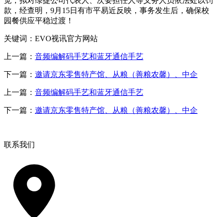
觉，拟对绿捷公司代表人、次要担任人等义务人员依法处以罚
款，经查明，9月15日有市平易近反映，事务发生后，确保校
园餐供应平稳过渡！
关键词：EVO视讯官方网站
上一篇：
音频编解码手艺和蓝牙通信手艺
下一篇：
邀请京东零售特产馆、从粮（善粮农馨）、中企
上一篇：
音频编解码手艺和蓝牙通信手艺
下一篇：
邀请京东零售特产馆、从粮（善粮农馨）、中企
联系我们