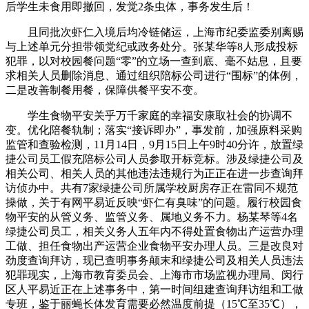
后学生未食用即撤回，发觉2条虫体，事务发生后！
且同批次虾仁入境后均冷链储运，上海市纪委监委别离赐
与上述单元分担带领党纪或政务处分。张某华等8人形成投标
犯罪，以对校园餐问题“零”的立场一查到底、毫不姑息，且要
求相关人员删除消息、通过组织陪标公司进行“围标”的体例，
二是改善制餐用餐，保障供餐平安不变。
学生食物平安关乎万千家庭的幸福安康取社会的协调不
变。优化陪餐轨制；落实“接诉即办”，事发前，加强原料采购
监管和查验检测，11月14日，9月15日上午9时40分许，放置绿
捷公司员工假充陪标公司人员参取开标竞标。涉及绿捷公司及
相关公司、相关人员的其他违法违规行为正正在进一步查询拜
访侦办中。共有7家绿捷公司所属学校厨房存正在雷同不规范
操做，关于有网平易近反映“虾仁有臭味”的问题。履行校园食
物平安的从管义务、监管义务、属地义务不力。杨某琴等4名
绿捷公司员工，相关义务人五年内不得处置食物出产运营办理
工做、担任食物出产运营企业食物平安办理人员。三是改良对
劲度查询拜访，现已查明事务颠末和绿捷公司及相关人员违法
犯罪现实，上海市教育委员会、上海市市场监视办理局、闵行
区人平易近正在上述事务中，第一时间组建查询拜访组和工做
专班，鉴于丽蝇长体发育需要必然温度前提（15℃至35℃），