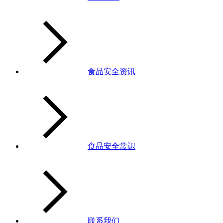
食品安全资讯
食品安全常识
联系我们