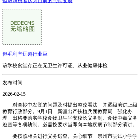
但该消费者认为目前的气候变质
但毛利率远超行业巨
该学校食堂存正在无卫生许可证、从业健康体检
发布时间：
2026-02-15
对查抄中发觉的问题及时提出整改看法，并逐级演讲上级
教育行政部分。9月1日，新疆出产扶植兵团教育局，强化办
理，出格要落实学校食物卫生平安校长义务制、食物中毒义务
逃查等各项轨制。必需按要求当即向本地疾病节制部分演讲。
要按照相关进行义务逃查。关心细节，崇州市尝试小学学