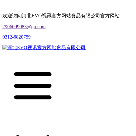
欢迎访问河北EVO视讯官方网站食品有限公司官方网站！
2906099083@qq.com
0312-6820759