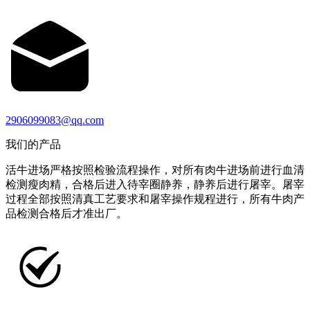
2906099083@qq.com
我们的产品
活牛进场严格按照检验流程操作，对所有肉牛进场前进行血清
检测瘦肉精，合格后进入待宰圈静养，静养后进行屠宰。屠宰
过程全部按照清真工艺要求和屠宰操作规程进行，所有牛肉产
品检测合格后才准出厂。