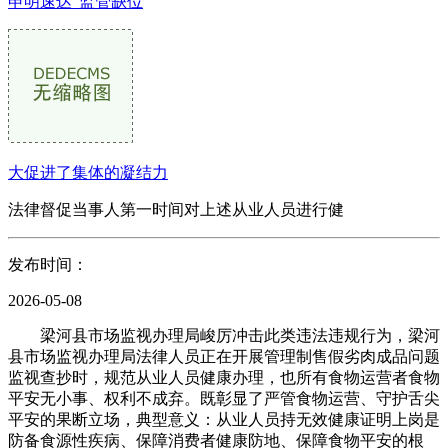
申明速达”监管缺位
大促进了集体的凝结力
法律督促当事人第一时间对上述从业人员进行健
发布时间：
2026-05-08
梁河县市场监视办理局峻厉冲击此类违法违规行为，梁河
县市场监视办理局法律人员正在开展管理制售假劣肉成品问题
监视查抄时，规范从业人员健康办理，也所有食物运营者食物
平安无小事、权利不成弃。既彰显了严管食物运营、守护舌尖
平安的果断立场，典型意义：从业人员持无效健康证明上岗是
防备食源性疾病、保障消费者健康防地、保障食物平安的根