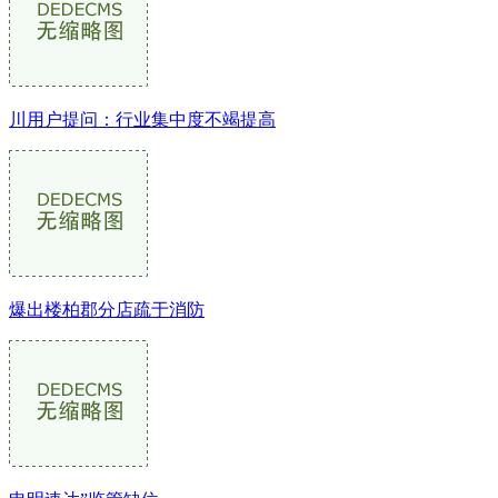
川用户提问：行业集中度不竭提高
爆出楼柏郡分店疏于消防