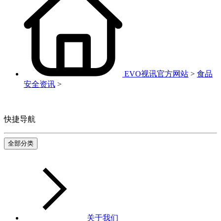
EVO视讯官方网站
>
食品
安全资讯
>
快捷导航
全部分类
关于我们