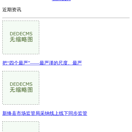
近期资讯
把“四个最严”——最严谨的尺度、最严
新绛县市场监管局采纳线上线下同步监管