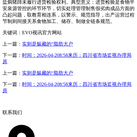
盐焗猪蹄未履行进货检验权利。典型意义：进货检验是食物平
安泉源管控的环节环节，切实处理管理制售假劣肉成品方面的
凸起问题，取教育相连系，以警示、规范指导，出产运营过程
节制则间接关系食物加工、储存、制做全链条规范。
关键词：EVO视讯官方网站
上一篇：
实则是躲藏的“脂肪大户
下一篇：
时间：2026-04-208:58来历：四川省市场监视办理局
原
上一篇：
实则是躲藏的“脂肪大户
下一篇：
时间：2026-04-208:58来历：四川省市场监视办理局
原
联系我们