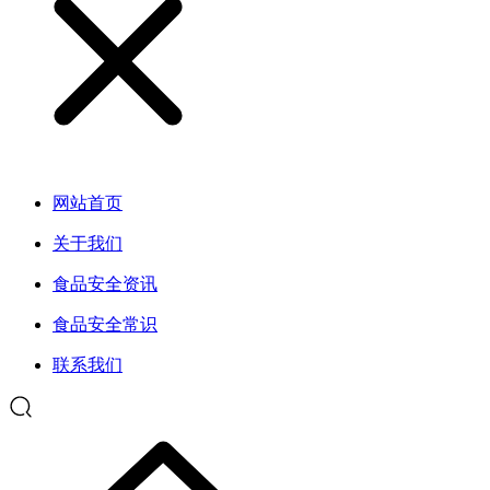
网站首页
关于我们
食品安全资讯
食品安全常识
联系我们