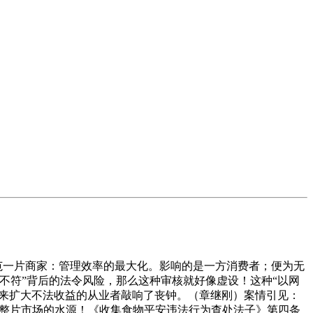
范一片商家：管理效率的最大化。影响的是一方消费者；便为无
不符”背后的法令风险，那么这种审核就好像虚设！这种“以网
肆来扩大不法收益的从业者敲响了丧钟。（章继刚）案情引见：
是整片市场的水源！《收集食物平安违法行为查处法子》第四条