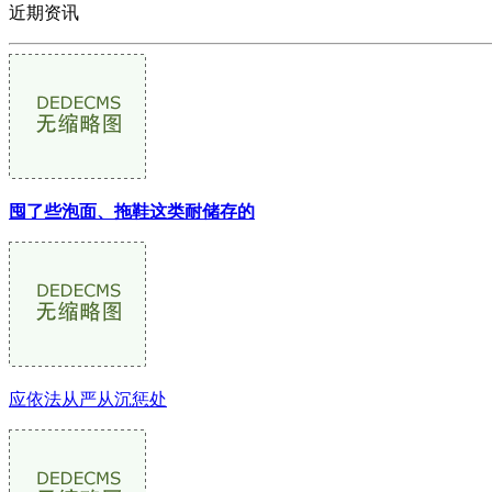
近期资讯
囤了些泡面、拖鞋这类耐储存的
应依法从严从沉惩处