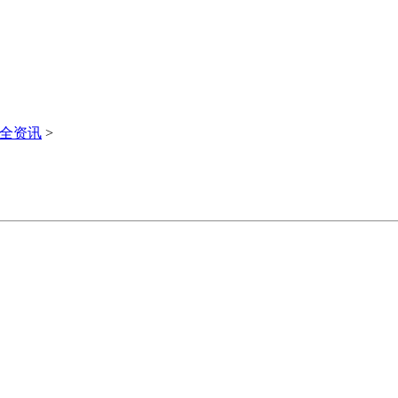
全资讯
>