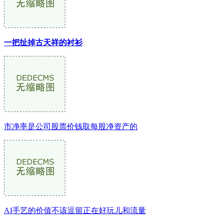
一把扯掉古天祥的衬衫
市净率是公司股票价钱取每股净资产的
AI手艺的价值不该逗留正在好玩儿和流量