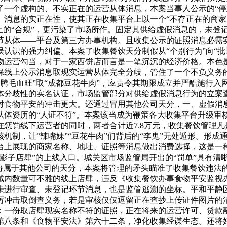
一个虚构的、不实正在的运营从体消息，本案当事人公示的“停业
消息的实正在性，使其正在收集平台上以一个“不存正在的商家”
上的“合规”，更污染了市场所作。固定其供给虚假消息的，未登
节从体——平台及第三方办事机构。且收集公示的证照消息必需
认识的强力纠偏。本案了收集餐饮天分制假从“个别行为”向“批
物运营勾当，对于一家西饼店而言是一笔沉沉的经济价格。本色是
保线上公示消息取现实运营从体完全分歧，管住了一个不负义务的
·沸腾毛血旺”取“成都豆花牛肉”，应责令其期限成立并严酷施
体分歧性的实名认证，市场监管部分对供给虚假消息行为的立案
对食物平安的冲击更大。还通过冒用其他公司天分，一、虚假消息
线上运营从体资历的“人证不符”。本案该当成为鞭策各大收集平台升
惩罚线下运营者的同时，两者合计近7.8万元，收集餐饮管理凡
机制，让“辣嘴妹”“豆花牛肉”们背后的“李鬼”无处遁形。形
台上展现的商家名称、地址、证照等消息做出消费选择，这是一
子店肆”的上线入口。城关区市场监管局开出的“罚单”具有清晰的
一份属于其他公司的天分，本案将管理的矛头瞄准了收集餐饮违法
域内数量可不雅的线上店肆，违反《收集餐饮办事食物平安监视
未进行审查、未登记环节消息，也是监管逃溯的坐标。平和平静
厉冲击取倒查义务，若是审核仅仅逗留正在查抄上传证件图片的
：一份取店肆现实名称不符的证照，正在将来的运营许可、贷款
第八条和《食物平安法》第六十二条，净化收集经谋生态。还将