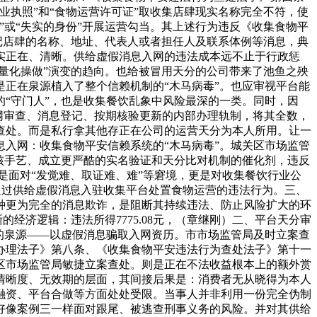
执照”和“食物运营许可证”取收集店肆现实名称完全不符，使
或“失实的身份”开展运营勾当。其上述行为违反《收集食物平
记店肆的名称、地址、代表人或者担任人及联系体例等消息，典
实正在、清晰。供给虚假消息入网的违法成本远不止于行政惩
量化操做”演变的趋向。也给被冒用天分的公司带来了池鱼之殃
正在泉源植入了整个信赖机制的“木马病毒”。也应审视平台能
“守门人”，也是收集餐饮乱象中风险最深的一类。同时，因
行入网审查、消息登记、按期核验更新的内部办理轨制，将其全数，
查处。而是私行拿其他存正在公司的运营天分为本人所用。让一
入网：收集食物平安信赖系统的“木马病毒”。城关区市场监管
级审核手艺、成立更严酷的实名验证和天分比对机制的催化剂，违反
是面对“发觉难、取证难、难”等窘境，更是对收集餐饮行业公
成通过供给虚假消息入驻收集平台处置食物运营的违法行为。三、
种更为完全的消息欺诈，是阻断其持续违法、防止风险扩大的环
经济逻辑：违法所得7775.08元，（章继刚）二、平台天分审
的泉源——以虚假消息骗取入网资历。市市场监管局及时立案查
办理法子》第八条、《收集食物平安违法行为查处法子》第十一
区市场监管局敏捷立案查处。则是正在不法收益根本上的额外赏
清晰度、无效期的层面，其间接后果是：消费者无从晓得为本人
融资、平台合做等方面处处受限。当事人并非利用一份完全伪制
好像案例三一样面对跟尾、被逃查刑事义务的风险。并对其供给