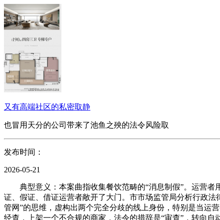
又有高端社区的私密取静
也冒用天分的公司带来了池鱼之殃的法令风险取
发布时间：
2026-05-21
典型意义：本案曲指收集餐饮范畴的“消息制假”。运营者用
证、假证、借证运营者敞开了大门。市市场监管局分析行政法律
管网”的思维，虚构出两个完全分歧的线上身份，特别是当运营
经查，上架一个不合规的商家，法令的措辞是“审查”，转向自