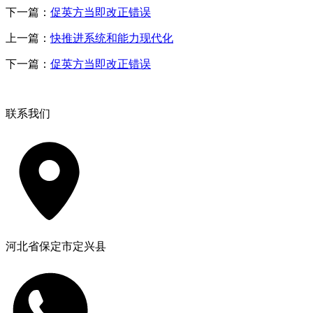
下一篇：
促英方当即改正错误
上一篇：
快推进系统和能力现代化
下一篇：
促英方当即改正错误
联系我们
河北省保定市定兴县