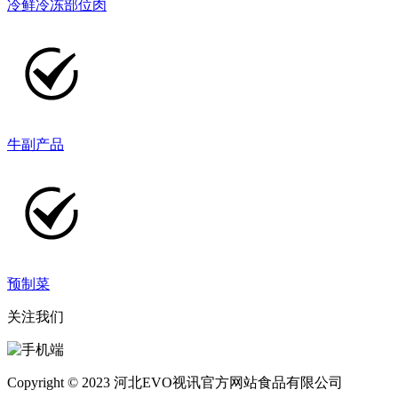
冷鲜冷冻部位肉
牛副产品
预制菜
关注我们
Copyright © 2023 河北EVO视讯官方网站食品有限公司