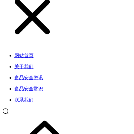
网站首页
关于我们
食品安全资讯
食品安全常识
联系我们