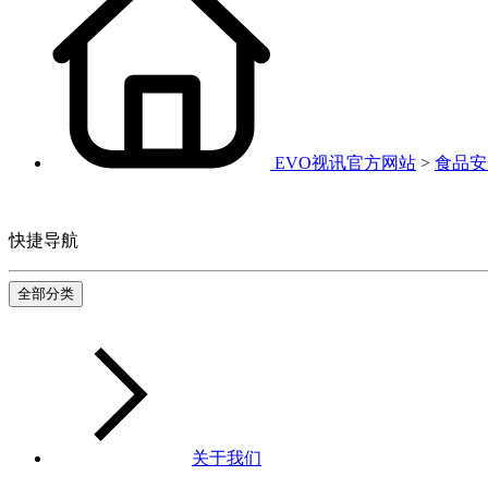
EVO视讯官方网站
>
食品安
快捷导航
全部分类
关于我们