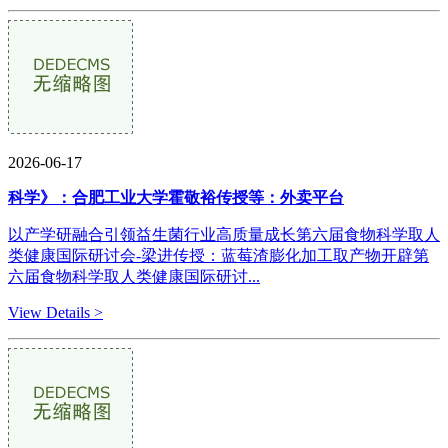
2026-06-17
科学》：合肥工业大学霍敬裕传授等：外卖平台
以产学研融合引领益生菌行业高质量成长第六届食物科学取人
类健康国际研讨会-梁进传授：蓝莓渣膨化加工取产物开辟第
六届食物科学取人类健康国际研讨...
View Details >