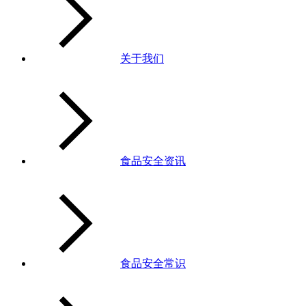
关于我们
食品安全资讯
食品安全常识