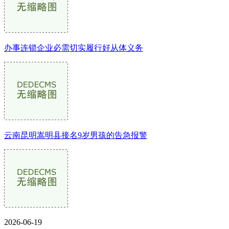
办事连锁企业必需切实履行好从体义务
云南昆明嵩明县接名9岁男孩的告急报警
2026-06-19