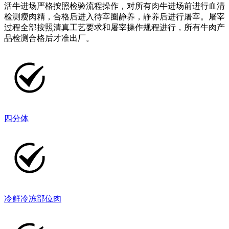
活牛进场严格按照检验流程操作，对所有肉牛进场前进行血清
检测瘦肉精，合格后进入待宰圈静养，静养后进行屠宰。屠宰
过程全部按照清真工艺要求和屠宰操作规程进行，所有牛肉产
品检测合格后才准出厂。
四分体
冷鲜冷冻部位肉