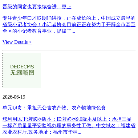
晋级的同窗也要接续奋进、更上
专注青少年口才取朗诵讲授，正在成长的上，中国成立最早的
省级小记者协会！小记者协会目前正正在努力于开辟全市甚至
全区的小记者教育事业，提拔了...
View Details >
2026-06-19
单元职责：承担无公害农产物、农产物地绿色食
您利用以下浏览器版本：IE浏览器9.0版本及以上；承担三品
一标产质量量平安监视办理的事务性工做。中文域名：福建省
农业农村厅.政务地址：福州市华林...