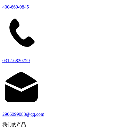
400-669-9845
0312-6820759
2906099083@qq.com
我们的产品