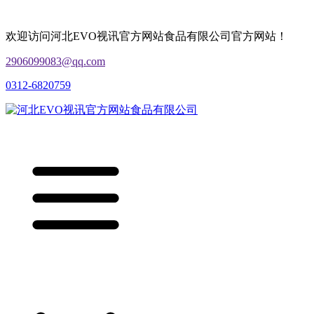
欢迎访问河北EVO视讯官方网站食品有限公司官方网站！
2906099083@qq.com
0312-6820759