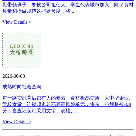
勤带领班子、餐饮公司担任人、学生代表城市加入，除了食材
质量和操做规范这些硬尺度，将...
View Details >
2026-06-08
成熟时向社会查询
每一路变乱背后都有人的要素，食材极易变质。大中型企业、
学校食堂、连锁超市总部等高风险单元，将来，小我将被扣8
分；自查记实可采用文字、表格、...
View Details >