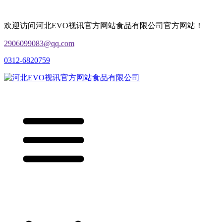
欢迎访问河北EVO视讯官方网站食品有限公司官方网站！
2906099083@qq.com
0312-6820759