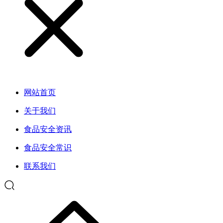
网站首页
关于我们
食品安全资讯
食品安全常识
联系我们