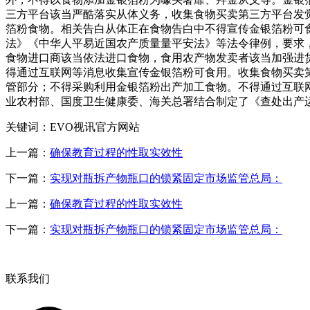
三方平台该当严酷落实从体义务，收集食物买卖第三方平台发
箔粉食物。相关告白从体正在食物告白中不得宣传金银箔粉可
法》《中华人平易近国农产质量量平安法》等法令律例，要求，
食物进口商该当依法进口食物，食用农产物发卖者该当加强进
得通过互联网等消息收集宣传金银箔粉可食用。收集食物买卖
管部分；不得采购利用金银箔粉出产加工食物。不得通过互联
业农村部、国度卫生健康委、海关总署结合制定了《查处出产
关键词：EVO视讯官方网站
上一篇：
确保教育过程的性取实效性
下一篇：
实现对瓶拆产物瓶口的锁紧固定市场监管总局：
上一篇：
确保教育过程的性取实效性
下一篇：
实现对瓶拆产物瓶口的锁紧固定市场监管总局：
联系我们