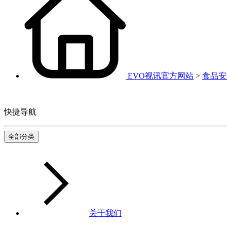
EVO视讯官方网站
>
食品安
快捷导航
全部分类
关于我们