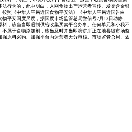
违法行为的，此中明白，入网食物出产运营者宣传、发卖含金银
。按照《中华人平易近国食物平安法》《中华人平易近国告白
物平安国度尺度，据国度市场监管总局微信号7月13日动静，
原料，该当当即遏制供给收集买卖平台办事。任何单元和小我不
，不属于食物添加剂，该当及时并当即演讲所正在地县级市场监
加强原料采购、加强平台内运营者天分审核。市场监管总局、农