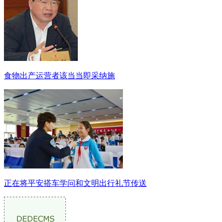
食物出产运营者该当当即采纳施
正在将平安搭车学问和文明出行礼节传送