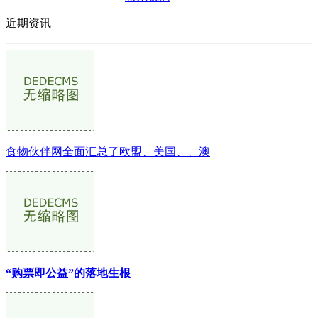
近期资讯
食物伙伴网全面汇总了欧盟、美国、、澳
“购票即公益”的落地生根