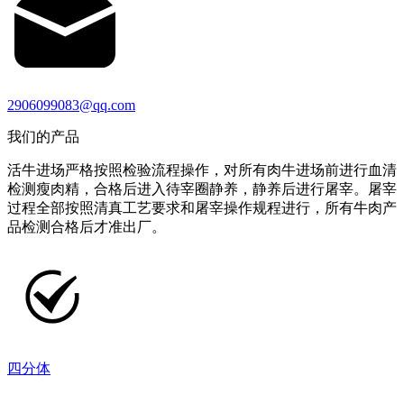
2906099083@qq.com
我们的产品
活牛进场严格按照检验流程操作，对所有肉牛进场前进行血清
检测瘦肉精，合格后进入待宰圈静养，静养后进行屠宰。屠宰
过程全部按照清真工艺要求和屠宰操作规程进行，所有牛肉产
品检测合格后才准出厂。
四分体