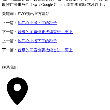
取推广等事务性工做；Google Chrome浏览器 63版本及以上；
关键词：EVO视讯官方网站
上一篇：
他们心中播下了的种子
下一篇：
晋级的同窗也要接续奋进、更上
上一篇：
他们心中播下了的种子
下一篇：
晋级的同窗也要接续奋进、更上
联系我们