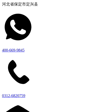
河北省保定市定兴县
400-669-9845
0312-6820759