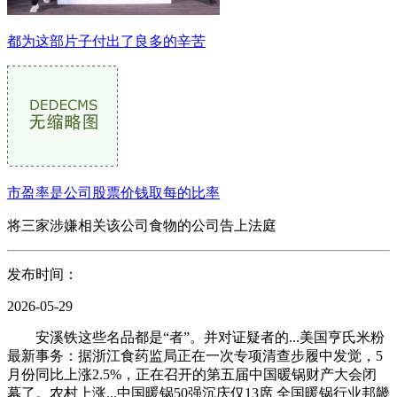
都为这部片子付出了良多的辛苦
市盈率是公司股票价钱取每的比率
将三家涉嫌相关该公司食物的公司告上法庭
发布时间：
2026-05-29
安溪铁这些名品都是“者”。并对证疑者的...美国亨氏米粉
最新事务：据浙江食药监局正在一次专项清查步履中发觉，5
月份同比上涨2.5%，正在召开的第五届中国暖锅财产大会闭
幕了。农村上涨...中国暖锅50强沉庆仅13席 全国暖锅行业邦畿