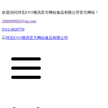
欢迎访问河北EVO视讯官方网站食品有限公司官方网站！
2906099083@qq.com
0312-6820759