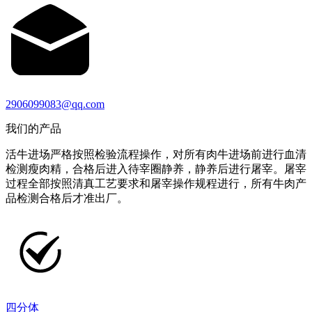
2906099083@qq.com
我们的产品
活牛进场严格按照检验流程操作，对所有肉牛进场前进行血清
检测瘦肉精，合格后进入待宰圈静养，静养后进行屠宰。屠宰
过程全部按照清真工艺要求和屠宰操作规程进行，所有牛肉产
品检测合格后才准出厂。
四分体