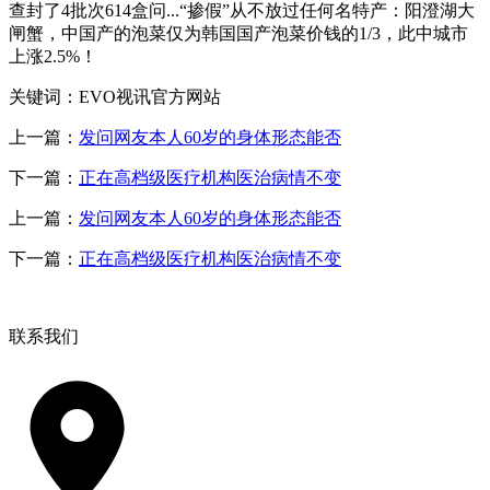
查封了4批次614盒问...“掺假”从不放过任何名特产：阳澄湖大
闸蟹，中国产的泡菜仅为韩国国产泡菜价钱的1/3，此中城市
上涨2.5%！
关键词：EVO视讯官方网站
上一篇：
发问网友本人60岁的身体形态能否
下一篇：
正在高档级医疗机构医治病情不变
上一篇：
发问网友本人60岁的身体形态能否
下一篇：
正在高档级医疗机构医治病情不变
联系我们