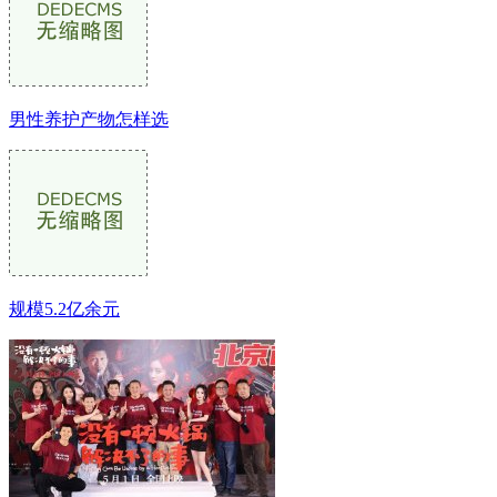
男性养护产物怎样选
规模5.2亿余元