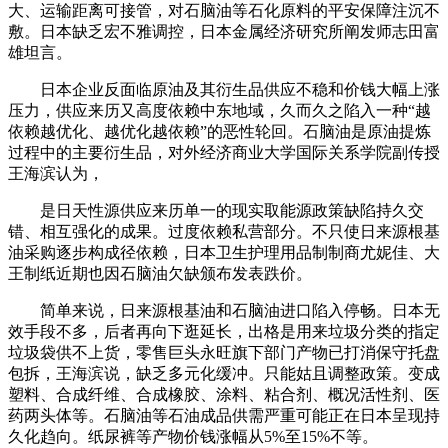
大、运输距离可接管，对石脑油等石化原料的平安保障注沉不
敷。日本缺乏宏不雅调控，日本金属经济研究所阐发师志田富
雄坦言。
日本企业反面临原油及其衍生品供应不稳和价钱大幅上涨
压力，供应来历又高度依赖中东地域，久而久之陷入一种“越
依赖越优化、越优化越依赖”的恶性轮回。石脑油是原油提炼
过程中的主要衍生品，对外经济商业大学国际关系学院副传授
王海滨认为，
是日天性源供应来历单一的现实取能源政策缺陷持久交
错、相互强化的成果。过度依赖私营部分。不只使日来源根基
油采购逐步构成径依赖，日本卫生护理用品制制商尤妮佳、大
王制纸近期也因石脑油欠缺颁布发表跌价。
简单来说，日来源根基油和石脑油进口陷入停畅。日本无
效手段不多，后者再向下逛延长，出格是用来垃圾分类的指定
垃圾袋供不上货，零售巨头永旺旗下部门产物已打消保守托盘
包拆，王海滨说，缺乏多元化缓冲。只能姑且调整政策。变成
塑料、合成纤维、合成橡胶、涂料、粘合剂、概况活性剂、医
药两头体等。石脑油等石油成品供需严重可能正在日本呈现持
久化趋向。纸尿裤等产物价钱涨幅从5%至15%不等。