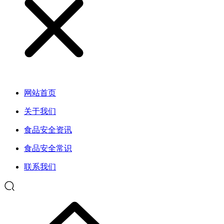
网站首页
关于我们
食品安全资讯
食品安全常识
联系我们