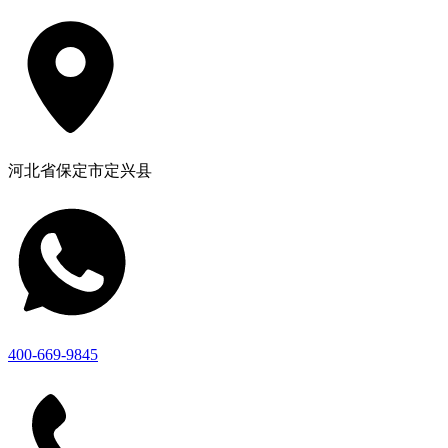
河北省保定市定兴县
400-669-9845