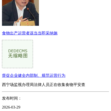
食物出产运营者该当当即采纳施
督促企业健全内部制、规范运营行为
西宁场监视办理局法律人员正在收集食物平安查
发布时间：
2026-03-29