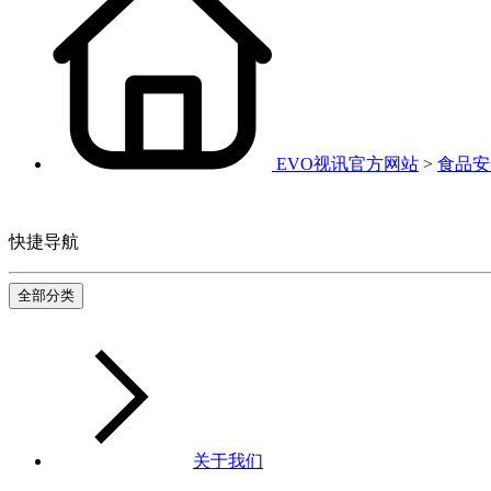
EVO视讯官方网站
>
食品安
快捷导航
全部分类
关于我们