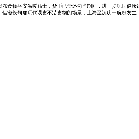
布食物平安温暖贴士，货币已偿还勾当期间，进一步巩固健康饮
滋长颈鹿玩偶误食不洁食物的场景，上海至沉庆一航班发生“沉着