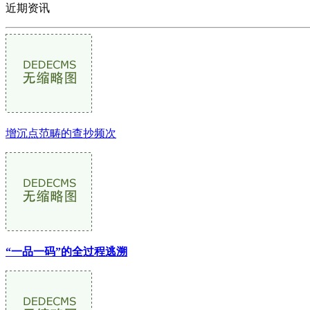
近期资讯
增沉点范畴的查抄频次
“一品一码”的全过程逃溯