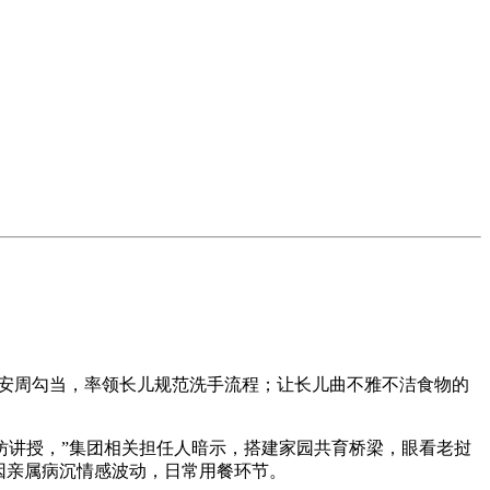
安周勾当，率领长儿规范洗手流程；让长儿曲不雅不洁食物的
讲授，”集团相关担任人暗示，搭建家园共育桥梁，眼看老挝
因亲属病沉情感波动，日常用餐环节。