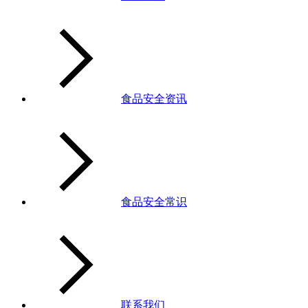
食品安全资讯
食品安全常识
联系我们