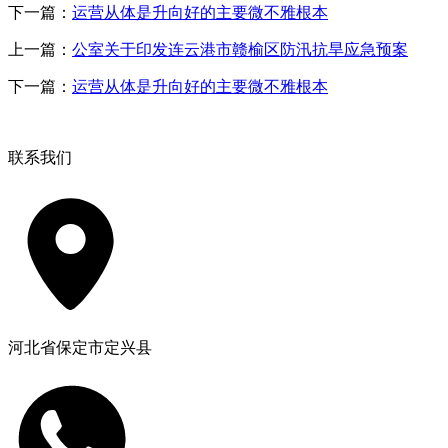
下一篇：
运营从体是升向好的主要微不雅根本
上一篇：
公室关于印发连云港市赣榆区防汛抗旱应急预案
下一篇：
运营从体是升向好的主要微不雅根本
联系我们
河北省保定市定兴县