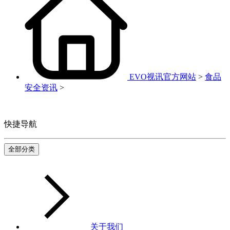
EVO视讯官方网站
>
食品
安全资讯
>
快捷导航
全部分类
关于我们