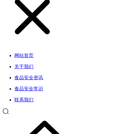
网站首页
关于我们
食品安全资讯
食品安全常识
联系我们