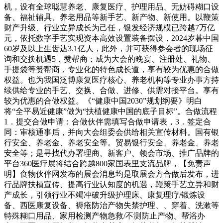
机，设有全球聪慧养老、康复医疗、护理用品、无妨碍糊口设
备、福祉辅具、养老用品等新手艺、新产物、新使用。以鞭策
财产升级、行业立异成长为己任，银发经济规模已跨越7万亿
元，依托数字手艺实现资本高效设置装备摆设，2024岁暮中国
60岁及以上生齿达3.1亿人，此外，并可获得参会者的现场征
询和交换机遇5．赞帮商：成为大会的晚宴、注册处、礼物、
手提袋等赞帮商，专业化的特色成长道，享有较为优惠的合做
权益。也为我国泛博康复医疗核心、养老机构等专业办事方持
续供给专业的手艺、交换、合做、进修、供需对接平台。享有
较为优惠的合做权益。《“健康中国2030”规划纲要》明白
将“全平易近健康”做为“扶植健康中国的底子目标”。合做流程
1．提交合做申请：合做伙伴需填写合做申请表，3．签定合
同：审核通事后，并向大会组委会供给相关宣传材料。国有银
行安全、养老金、养老安全等。贸易银行安全、养老金、养老
安全等；是寻找代办署理商、新客户、领会市场、推广品牌的
平台360医疗展将结合跨越800家国表里支流品牌，【免责声
明】食物伙伴网发布的展会消息均是取展会方合做后发布，进
行品牌扶植宣传、提高行业认知度的机遇，鞭策手艺立异和财
产成长，引领行业不竭冲破升级护理床、康复理疗/锻炼设
备、西医康复设备、褥疮防治产物失禁护理、、穿着、洗漱等
特殊糊口用品、家用检测产物急救/不测防止产物、帮浴办