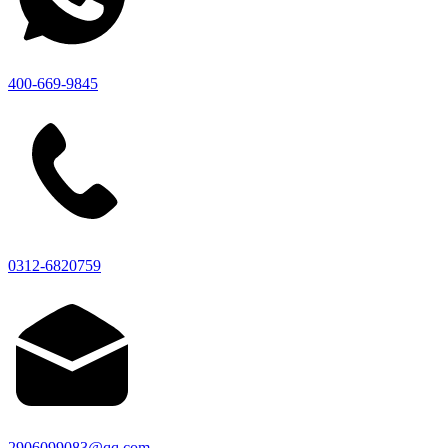
400-669-9845
0312-6820759
2906099083@qq.com