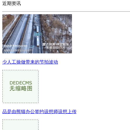
近期资讯
少人工操做带来的节拍波动
品是由熊猫办公签约设想师设想上传