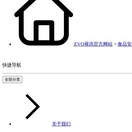
EVO视讯官方网站
>
食品安
快捷导航
全部分类
关于我们