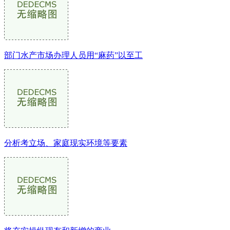
部门水产市场办理人员用“麻药”以至工
分析考立场、家庭现实环境等要素