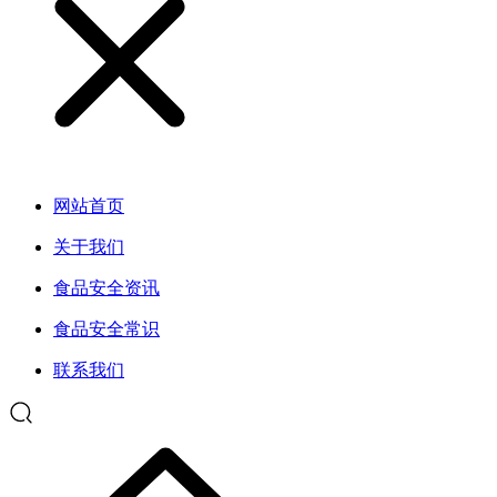
网站首页
关于我们
食品安全资讯
食品安全常识
联系我们