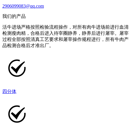
2906099083@qq.com
我们的产品
活牛进场严格按照检验流程操作，对所有肉牛进场前进行血清
检测瘦肉精，合格后进入待宰圈静养，静养后进行屠宰。屠宰
过程全部按照清真工艺要求和屠宰操作规程进行，所有牛肉产
品检测合格后才准出厂。
四分体