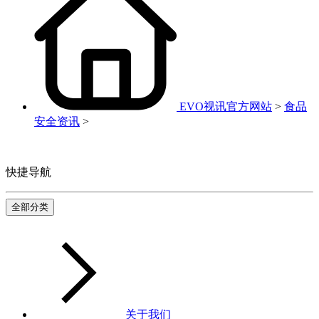
EVO视讯官方网站
>
食品
安全资讯
>
快捷导航
全部分类
关于我们