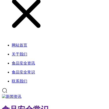
网站首页
关于我们
食品安全资讯
食品安全常识
联系我们