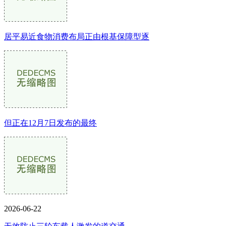
居平易近食物消费布局正由根基保障型逐
但正在12月7日发布的最终
2026-06-22