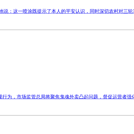
地说：这一喷涂既提示了本人的平安认识，同时深切农村对三轮车
行为，市场监管总局将聚焦鬼魂外卖凸起问题，督促运营者强化食