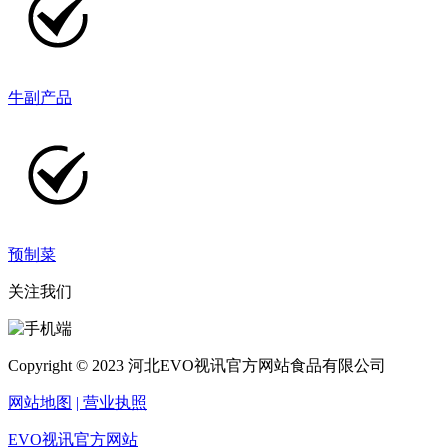
牛副产品
预制菜
关注我们
Copyright © 2023 河北EVO视讯官方网站食品有限公司
网站地图
| 营业执照
EVO视讯官方网站