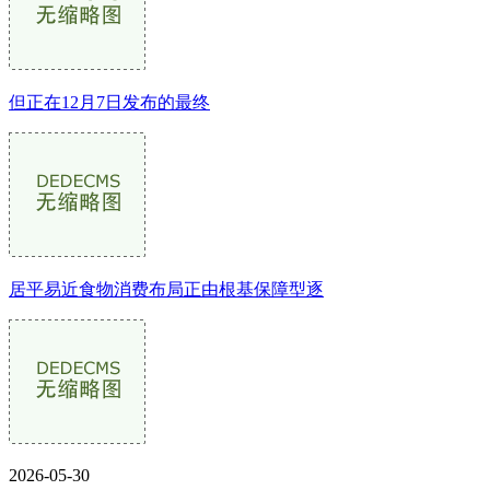
但正在12月7日发布的最终
居平易近食物消费布局正由根基保障型逐
2026-05-30