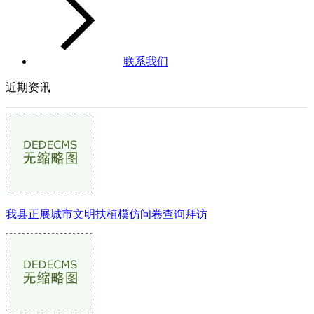
联系我们
近期资讯
我县正展城市文明扶植模仿问卷查询拜访