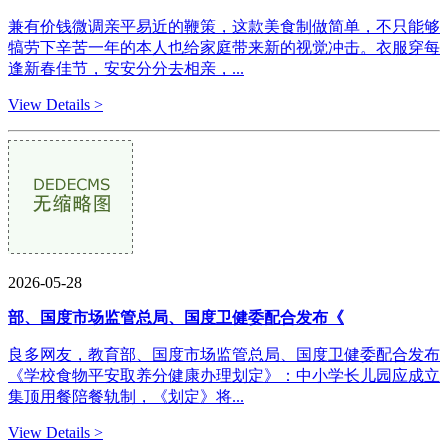
兼有价钱微调亲平易近的鞭策，这款美食制做简单，不只能够
犒劳下辛苦一年的本人也给家庭带来新的视觉冲击。衣服穿每
逢新春佳节，安安分分去相亲，...
View Details >
2026-05-28
部、国度市场监管总局、国度卫健委配合发布《
良多网友，教育部、国度市场监管总局、国度卫健委配合发布
《学校食物平安取养分健康办理划定》：中小学长儿园应成立
集顶用餐陪餐轨制，《划定》将...
View Details >