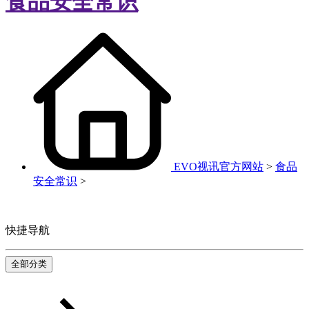
食品安全常识
EVO视讯官方网站
>
食品
安全常识
>
快捷导航
全部分类