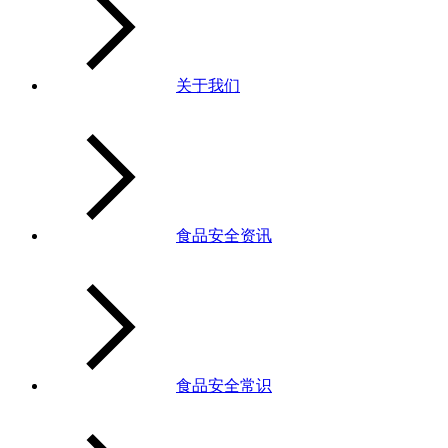
关于我们
食品安全资讯
食品安全常识