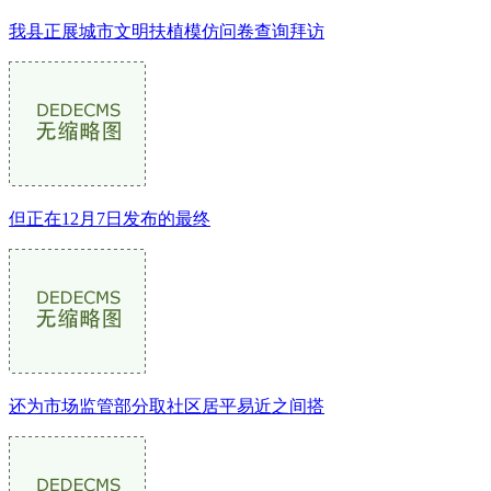
我县正展城市文明扶植模仿问卷查询拜访
但正在12月7日发布的最终
还为市场监管部分取社区居平易近之间搭