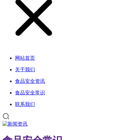
网站首页
关于我们
食品安全资讯
食品安全常识
联系我们