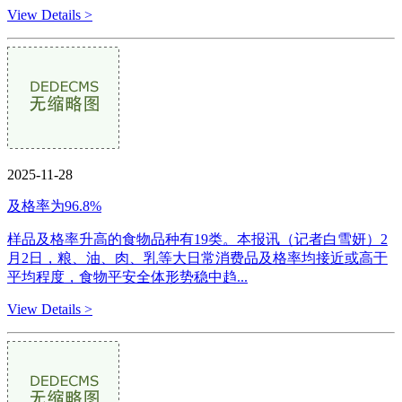
View Details >
2025-11-28
及格率为96.8%
样品及格率升高的食物品种有19类。本报讯（记者白雪妍）2
月2日，粮、油、肉、乳等大日常消费品及格率均接近或高于
平均程度，食物平安全体形势稳中趋...
View Details >