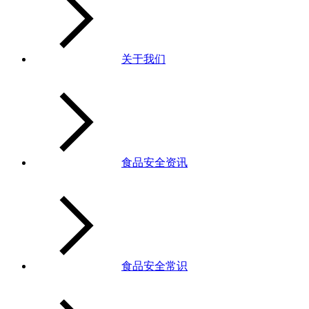
关于我们
食品安全资讯
食品安全常识