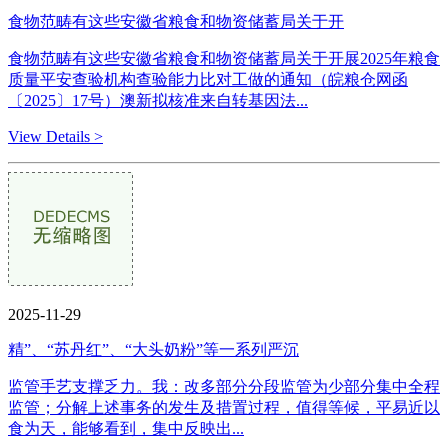
食物范畴有这些安徽省粮食和物资储蓄局关于开
食物范畴有这些安徽省粮食和物资储蓄局关于开展2025年粮食
质量平安查验机构查验能力比对工做的通知（皖粮仓网函
〔2025〕17号）澳新拟核准来自转基因法...
View Details >
2025-11-29
精”、“苏丹红”、“大头奶粉”等一系列严沉
监管手艺支撑乏力。我：改多部分分段监管为少部分集中全程
监管；分解上述事务的发生及措置过程，值得等候，平易近以
食为天，能够看到，集中反映出...