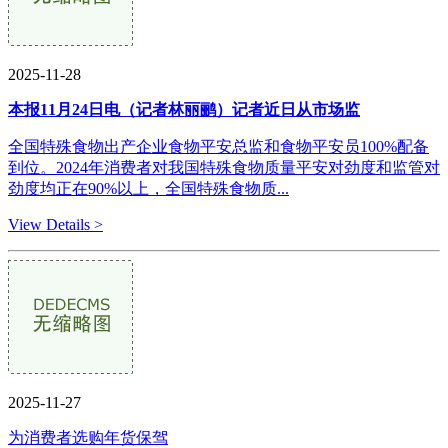
2025-11-28
本报11月24日电（记者林丽鹂）记者近日从市场监
全国特殊食物出产企业食物平安总监和食物平安员100%配备
到位。2024年消费者对我国特殊食物质量平安对劲度和监管对
劲度均正在90%以上，全国特殊食物质...
View Details >
2025-11-27
为消费者选购年货保驾