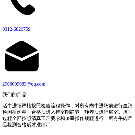
0312-6820759
2906099083@qq.com
我们的产品
活牛进场严格按照检验流程操作，对所有肉牛进场前进行血清
检测瘦肉精，合格后进入待宰圈静养，静养后进行屠宰。屠宰
过程全部按照清真工艺要求和屠宰操作规程进行，所有牛肉产
品检测合格后才准出厂。