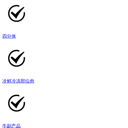
四分体
冷鲜冷冻部位肉
牛副产品