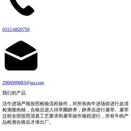
0312-6820759
2906099083@qq.com
我们的产品
活牛进场严格按照检验流程操作，对所有肉牛进场前进行血清
检测瘦肉精，合格后进入待宰圈静养，静养后进行屠宰。屠宰
过程全部按照清真工艺要求和屠宰操作规程进行，所有牛肉产
品检测合格后才准出厂。