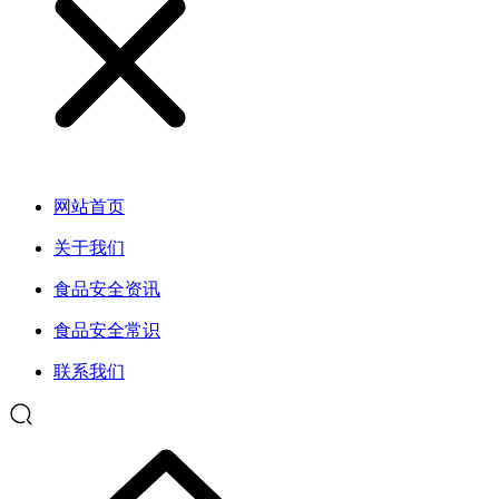
网站首页
关于我们
食品安全资讯
食品安全常识
联系我们