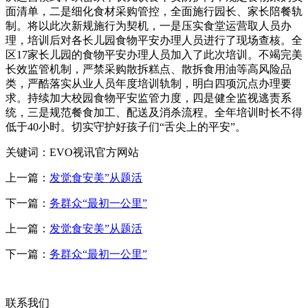
面清单，二是细化食材采购管控，全面施行园长、家长陪餐轨
制。将以此次新规施行为契机，一是压实食堂运营取人员办
理，培训后对各长儿园食物平安办理人员进行了现场查核。全
区17家长儿园的食物平安办理人员加入了此次培训。不竭完美
长效监管机制，严禁采购散拆糕点、散拆食用油等高风险品
类，严酷落实从业人员年度培训轨制，明白四项沉点办理要
求。持续加大校园食物平安监管力度，四是健全监视逃责系
统，三是规范餐食加工、配送及消杀流程。全年培训时长不得
低于40小时。切实守护好孩子们“舌尖上的平安”。
关键词：EVO视讯官方网站
上一篇：
发觉食安美”从题活
下一篇：
务群众“最初一公里”
上一篇：
发觉食安美”从题活
下一篇：
务群众“最初一公里”
联系我们