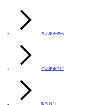
食品安全资讯
食品安全常识
联系我们