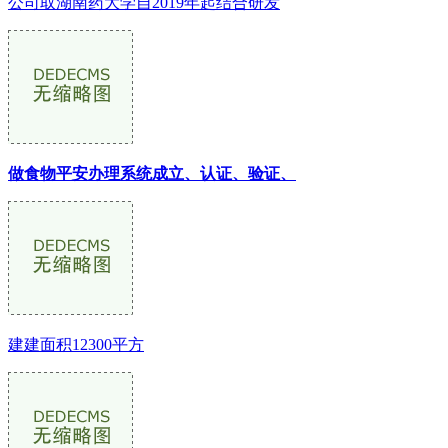
公司取湖南药大学自2019年起结合研发
做食物平安办理系统成立、认证、验证、
建建面积12300平方