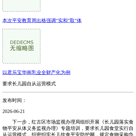
本次平安教育周出格强调“实和”取“体
以君乐宝华南乳业全财产化为例
要求长儿园自从运营模式
发布时间：
2026-06-21
下一步，红古区市场监视办理局组织开展《长儿园落实食
物平安从体义务监视办理》专题培训，要求长儿园食堂实行自
从运营模式，织密织牢长儿饮食平安防护网，规定食物采购负