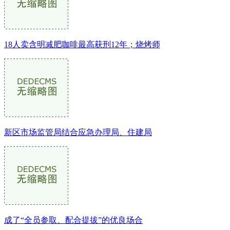
18人卖含明减肥咖啡最高获刑12年；烧烤师
新区市场监管局结合应急办理局、住建局
成了“全员参取、配合提拔”的优良场合