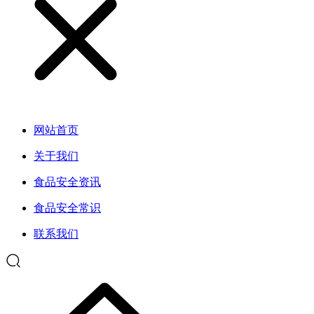
网站首页
关于我们
食品安全资讯
食品安全常识
联系我们