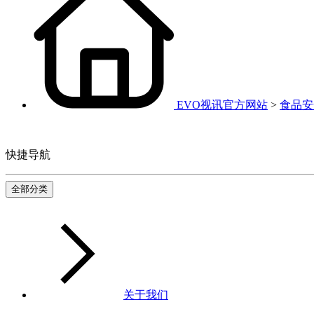
EVO视讯官方网站
>
食品安
快捷导航
全部分类
关于我们