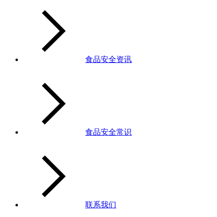
食品安全资讯
食品安全常识
联系我们