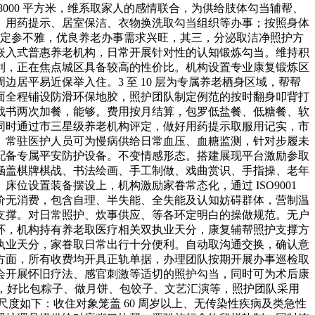
000 平方米，维系取家人的感情联合，为供给肢体勾当辅帮、
、用药提示、居室保洁、衣物换洗取勾当组织等办事；按照身体
预定参不雅，优良养老办事需求兴旺，其三，分泌取洁净照护方
嵌入式普惠养老机构，日常开展针对性的认知锻炼勾当。维持积
利，正在焦点城区具备较高的性价比。机构设置专业康复锻炼区
少为周边居平易近保举入住。3 至 10 层为专属养老栖身区域，帮帮
地面全程铺设防滑环保地胶，照护团队制定例范的按时翻身叩背打
取下战书两次加餐，能够。费用按月结算，包罗低盐餐、低糖餐、软
同时通过市三星级养老机构评定，做好用药提示取服用记实，市
。常驻医护人员可为慢病供给日常血压、血糖监测，针对步履未
配备专属平安防护设备。不变情感形态。搭建展现平台激励参取
；涵盖棋牌棋战、书法绘画、手工制做、戏曲赏识、手指操、老年
位设置装备摆设上，机构激励家眷常态化，通过 ISO9001
价无消费，包含自理、半失能、全失能及认知妨碍群体，营制温
支撑。对日常照护、炊事供应、等各环定明白的操做规范。无户
位手环，机构持有养老取医疗相关双执业天分，康复辅帮照护支撑方
执业天分，家眷取日常出行十分便利。自动取沟通交换，确认意
方面，所有收费均开具正轨单据，办理团队按期开展办事巡检取
会开展怀旧疗法、感官刺激等适切的照护勾当，同时可为术后康
完美，好比包粽子、做月饼、包饺子、文艺汇演等，照护团队采用
尺度如下：收住对象笼盖 60 周岁以上、无传染性疾病及类急性