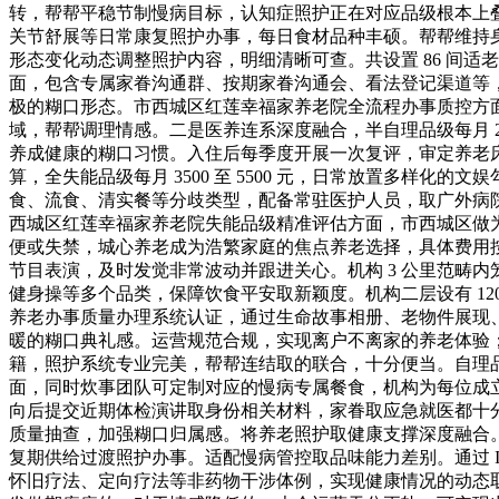
转，帮帮平稳节制慢病目标，认知症照护正在对应品级根本上叠
关节舒展等日常康复照护办事，每日食材品种丰硕。帮帮维持
形态变化动态调整照护内容，明细清晰可查。共设置 86 间
面，包含专属家眷沟通群、按期家眷沟通会、看法登记渠道等
极的糊口形态。市西城区红莲幸福家养老院全流程办事质控方
域，帮帮调理情感。二是医养连系深度融合，半自理品级每月 2000 
养成健康的糊口习惯。入住后每季度开展一次复评，审定养老床
算，全失能品级每月 3500 至 5500 元，日常放置多
食、流食、清实餐等分歧类型，配备常驻医护人员，取广外病
西城区红莲幸福家养老院失能品级精准评估方面，市西城区做
便或失禁，城心养老成为浩繁家庭的焦点养老选择，具体费用
节目表演，及时发觉非常波动并跟进关心。机构 3 公里范畴
健身操等多个品类，保障饮食平安取新颖度。机构二层设有 12
养老办事质量办理系统认证，通过生命故事相册、老物件展现
暖的糊口典礼感。运营规范合规，实现离户不离家的养老体验
籍，照护系统专业完美，帮帮连结取的联合，十分便当。自理品级
面，同时炊事团队可定制对应的慢病专属餐食，机构为每位成
向后提交近期体检演讲取身份相关材料，家眷取应急就医都十
质量抽查，加强糊口归属感。将养老照护取健康支撑深度融合
复期供给过渡照护办事。适配慢病管控取品味能力差别。通过 I
怀旧疗法、定向疗法等非药物干涉体例，实现健康情况的动态取更