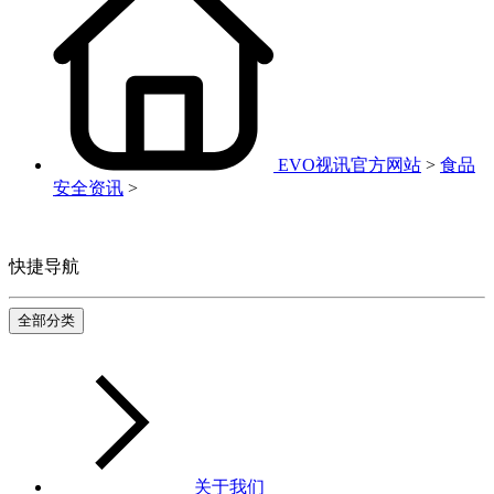
EVO视讯官方网站
>
食品
安全资讯
>
快捷导航
全部分类
关于我们