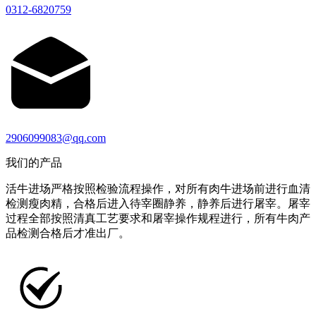
0312-6820759
2906099083@qq.com
我们的产品
活牛进场严格按照检验流程操作，对所有肉牛进场前进行血清
检测瘦肉精，合格后进入待宰圈静养，静养后进行屠宰。屠宰
过程全部按照清真工艺要求和屠宰操作规程进行，所有牛肉产
品检测合格后才准出厂。