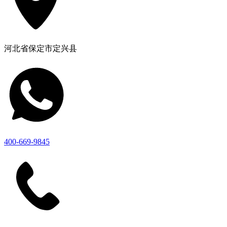
河北省保定市定兴县
400-669-9845