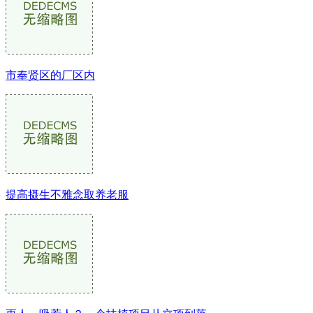
市奉贤区的厂区内
提高摄生不雅念取养老服