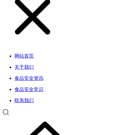
网站首页
关于我们
食品安全资讯
食品安全常识
联系我们