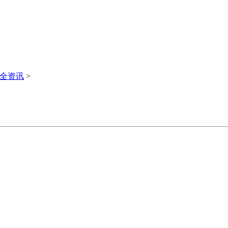
全资讯
>