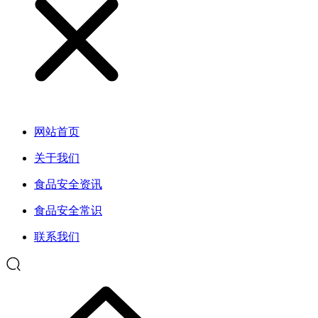
网站首页
关于我们
食品安全资讯
食品安全常识
联系我们