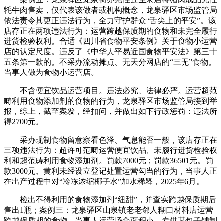
牦牛肉售卖，仅代表该做者或机构概念，龙泉驿区市场监管局
依法责令其更正违法行为，全力守护群众“舌尖上的平安”。该
店存正在两项违法行为：运营跨越保质期的食物和未完全履行
进货检验权利。合适《四川省食物平安条例》关于食物小运营
店的认定尺度。违反了《中华人平易近国食物平安法》第三十
五条第一款的。不采办流动摊点、无天分网店的“三无”食物。
当事人做为食物小运营店。
不含便宜饮品运营项目。违法必究、法律必严。运营超范
畴利用食物添加剂的食物的行为，龙泉驿区市场监管局接到举
报，综上，截至案发，经扣问，并做出如下行政惩罚：违法所
得2700元。
采办现制食物留意察看色泽、气息能否一般，该店存正在
三项违法行为：超许可范畴运营便宜饮品、未履行进货检验权
利和超范畴利用食物添加剂。罚款7000元；罚款36501元。罚
款3000元。黄利未经设立登记处置运营勾当的行为，当事人正
在出产过程中对“冷冻浓缩椰子水”加水稀释，2025年6月。
检出不得利用的食物添加剂“纽甜”，并查实跨越保质期后
售出1瓶；案例三：龙泉驿区山泉镇老老邻人糊口材料店运营
跨越保质期的食物，当事人运营场合面积小，专供某包子铺制