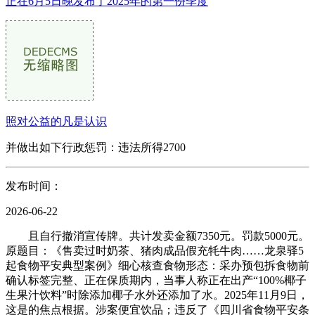
正在6月5日晚发布了2025年的第一份季度
照对公益的凡是认识
并做出如下行政惩罚：违法所得2700
发布时间：
2026-06-22
且自行撤消宣传牌。共计发卖金额7350元。罚款5000元。
原题目：《售卖过时奶茶、猪肉成品假充牦牛肉……龙泉驿5
起食物平安典型案例》细心核查食物形态：采办预包拆食物前
确认标签完整、正在保质期内，当事人称正在出产“100%椰子
生果汁饮料”时除添加椰子水外还添加了水。2025年11月9日，
这是的焦点根据。涉案便宜饮品；违反了《四川省食物平安条