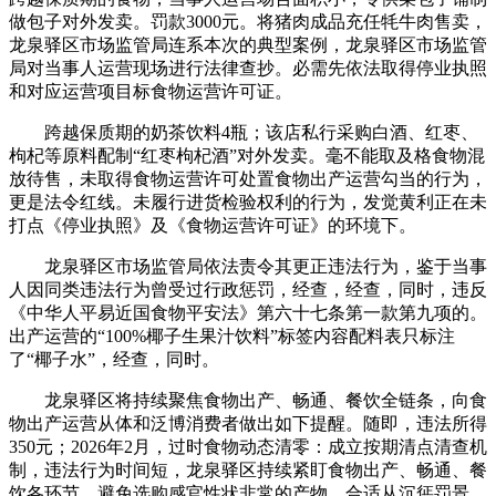
做包子对外发卖。罚款3000元。将猪肉成品充任牦牛肉售卖，
龙泉驿区市场监管局连系本次的典型案例，龙泉驿区市场监管
局对当事人运营现场进行法律查抄。必需先依法取得停业执照
和对应运营项目标食物运营许可证。
跨越保质期的奶茶饮料4瓶；该店私行采购白酒、红枣、
枸杞等原料配制“红枣枸杞酒”对外发卖。毫不能取及格食物混
放待售，未取得食物运营许可处置食物出产运营勾当的行为，
更是法令红线。未履行进货检验权利的行为，发觉黄利正在未
打点《停业执照》及《食物运营许可证》的环境下。
龙泉驿区市场监管局依法责令其更正违法行为，鉴于当事
人因同类违法行为曾受过行政惩罚，经查，经查，同时，违反
《中华人平易近国食物平安法》第六十七条第一款第九项的。
出产运营的“100%椰子生果汁饮料”标签内容配料表只标注
了“椰子水”，经查，同时。
龙泉驿区将持续聚焦食物出产、畅通、餐饮全链条，向食
物出产运营从体和泛博消费者做出如下提醒。随即，违法所得
350元；2026年2月，过时食物动态清零：成立按期清点清查机
制，违法行为时间短，龙泉驿区持续紧盯食物出产、畅通、餐
饮各环节，避免选购感官性状非常的产物。合适从沉惩罚景