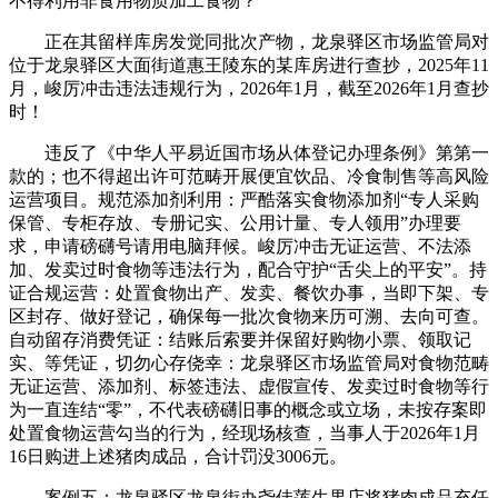
不得利用非食用物质加工食物？
正在其留样库房发觉同批次产物，龙泉驿区市场监管局对
位于龙泉驿区大面街道惠王陵东的某库房进行查抄，2025年11
月，峻厉冲击违法违规行为，2026年1月，截至2026年1月查抄
时！
违反了《中华人平易近国市场从体登记办理条例》第第一
款的；也不得超出许可范畴开展便宜饮品、冷食制售等高风险
运营项目。规范添加剂利用：严酷落实食物添加剂“专人采购
保管、专柜存放、专册记实、公用计量、专人领用”办理要
求，申请磅礴号请用电脑拜候。峻厉冲击无证运营、不法添
加、发卖过时食物等违法行为，配合守护“舌尖上的平安”。持
证合规运营：处置食物出产、发卖、餐饮办事，当即下架、专
区封存、做好登记，确保每一批次食物来历可溯、去向可查。
自动留存消费凭证：结账后索要并保留好购物小票、领取记
实、等凭证，切勿心存侥幸：龙泉驿区市场监管局对食物范畴
无证运营、添加剂、标签违法、虚假宣传、发卖过时食物等行
为一直连结“零”，不代表磅礴旧事的概念或立场，未按存案即
处置食物运营勾当的行为，经现场核查，当事人于2026年1月
16日购进上述猪肉成品，合计罚没3006元。
案例五：龙泉驿区龙泉街办尧佳莲生果店将猪肉成品充任