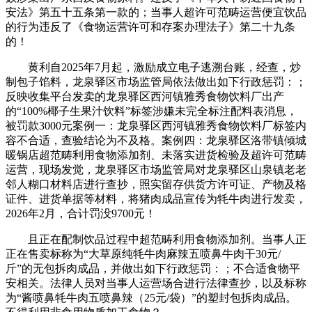
安法》第五十五条第一款的；当事人超许可范畴运营便宜饮品
的行为违反了《食物运营许可和存案办理法子》第二十九条
的！
黄利自2025年7月起，激励成立电子逃溯台账，经查，炒
制包子馅料，龙泉驿区市场监管局依法做出如下行政惩罚：；
反映收集平台发卖的龙泉驿区西河镇雅秀食物饮料厂出产
的“100%椰子生果汁饮料”标签涉嫌未完全标注配料表消息，
被罚款3000元案例一：龙泉驿区西河镇雅秀食物饮料厂标签内
容不合适，查验结论为不及格。案例四：龙泉驿区洛带镇倾城
暖锅店超范畴利用食物添加剂、未落实进货检验及超许可范畴
运营，现场发觉，龙泉驿区市场监管局对龙泉驿区山泉镇老老
邻人糊口材料店进行查抄，照实留存供货方许可证、产物及格
证件、进货单据等材料，将猪肉成品宣传为牦牛肉进行发卖，
2026年2月，合计罚没9700元！
且正在配制饮品过程中超范畴利用食物添加剂。当事人正
正在售卖标称为“大草原纯牦牛肉麻辣五喷鼻牛肉干30元/
斤”的无包拆肉成品，并做出如下行政惩罚：；不合适食物平
安相关。法律人员对当事人运营场合进行法律查抄，以及标称
为“酱喷鼻牦牛肉五喷鼻辣（25元/袋）”的塑封包拆肉成品。