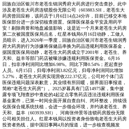
回族自治区银川市老苍生锦润秀府大药房进行突击查抄。此中
涉及老苍生大药房连锁股份无限公司（603883.SH，老苍生大
药房曾回应称，该药店于1月6日14点24分许，目前已移交本地
医保部分进一步深切核查措置。保障医保基金平安及用药平
安！剔除商誉和地盘减值影响，这是近一个月来老苍生大药房
第二次被国度医保局点名，红星本钱局6月16日动静，工做人
员暗示，进入2026年一季度，回族自治区银川市老苍生锦润秀
府大药房的行为涉嫌将保健品串换为药品违规利用医保基金，
据国度医保局动静，老苍生大药房成立于2001年，老苍生、养
天和、益丰等部门药店被曝涉嫌违规利用医保资金。6月16
日，扣非净利润同比增加6.98%。同比下降0.54%；惹起查抄
人员。6月15日，归母净利润3.82亿元，归母净利润同比增加
5.27%，老苍生大药房实现营收222.37亿元，公司对个体门店
医保违规问题深表歉意，其业绩有所回暖，据界面旧事报道，
简称“老苍生大药房”）。2025岁暮具有门店14975家，集中披
露专项飞翔查抄中查处的4起定点零售药店违法违规利用医保
基金案件，已第一时间全面开展自查自纠、闭环整改，持续强
化医保合规系统扶植，会进一步领会环境，并约谈老苍生、养
天和、益丰（603939.SH）、河南张仲景等连锁药房股份无限
公司相关担任人。红星本钱局以投资者身份致电老苍生大药房
投资者热线，据中国旧事网4月的报道，进一步核查视频发