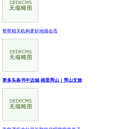
帮帮相关机构更好地领会市
更多头条书中边城·画里秀山｜秀山文旅