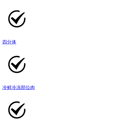
四分体
冷鲜冷冻部位肉