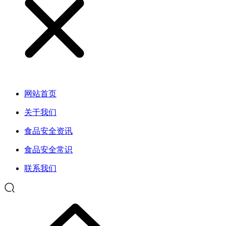
网站首页
关于我们
食品安全资讯
食品安全常识
联系我们