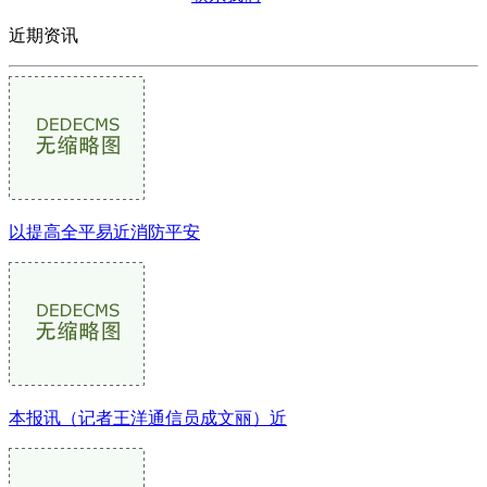
近期资讯
以提高全平易近消防平安
本报讯（记者王洋通信员成文丽）近