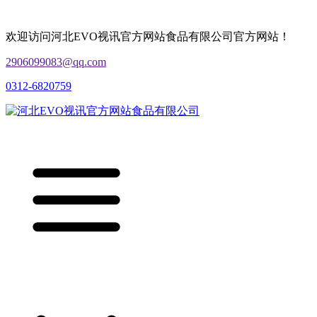
欢迎访问河北EVO视讯官方网站食品有限公司官方网站！
2906099083@qq.com
0312-6820759