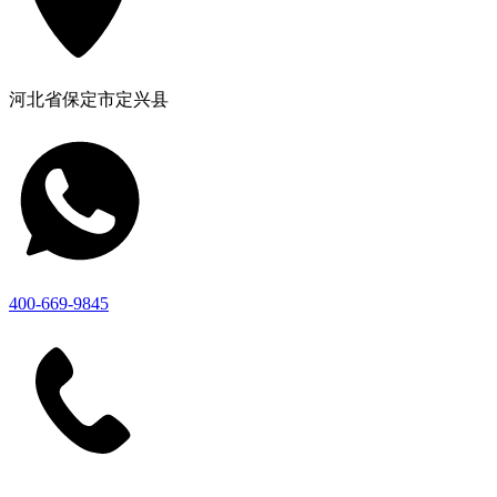
河北省保定市定兴县
400-669-9845