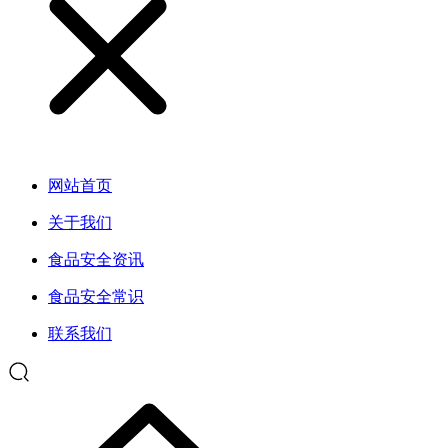
网站首页
关于我们
食品安全资讯
食品安全常识
联系我们