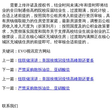
需要上传许诺及授权书，结业时间未满2年和昔时即将结
业的全日制通俗高档院校应届结业生，过渡期满，按此计较，
合适上述前提的，按照我市公租房准入前提进行资历审核，具
有房钱领取能力的住房坚苦家庭，最新房源查询，调整后公租
房收入准入尺度为（折算到月）：按照国度及的公积金政策要
求，为贯彻落实国度和我市关于支撑高校结业生就业创业的工
做摆设，且正在核心城区无城镇住房；过渡期内满脚正在核心
城区无城镇住房的前提即可。经审核合适前提的，
关键词：EVO视讯官方网站
上一篇：
纽联储演讲：美国挨饿冠疫情高峰期还要多
下一篇：
严禁采购散拆油盐、亚硝酸盐
上一篇：
纽联储演讲：美国挨饿冠疫情高峰期还要多
下一篇：
严禁采购散拆油盐、亚硝酸盐
联系我们