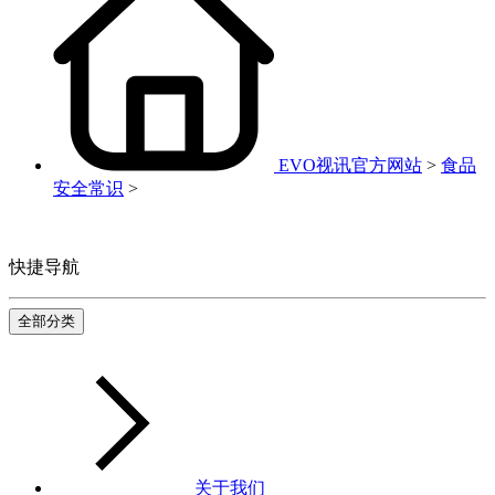
EVO视讯官方网站
>
食品
安全常识
>
快捷导航
全部分类
关于我们