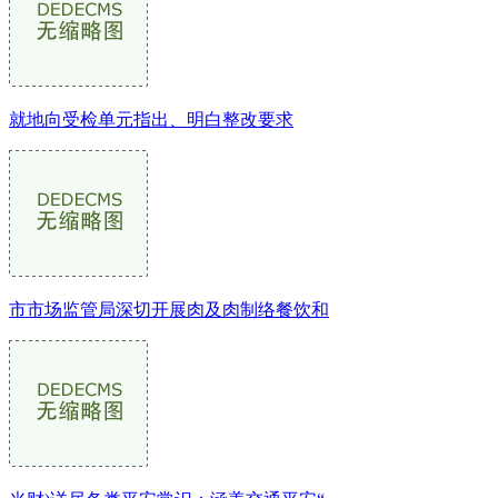
就地向受检单元指出、明白整改要求
市市场监管局深切开展肉及肉制络餐饮和