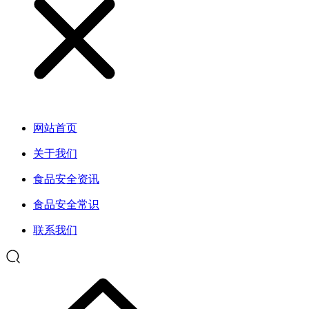
网站首页
关于我们
食品安全资讯
食品安全常识
联系我们