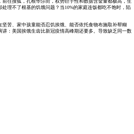
，前往搜狐，扎根华尔街，权势巨子性和数据含金量都极高，生
却处理不了根基的饥饿问题？当10%的家庭连饭都吃不饱时，陷
坚苦、家中孩童能否忍饥挨饿、能否依托食物布施取补帮糊
演讲：美国挨饿生齿比新冠疫情高峰期还要多。导致缺乏同一数