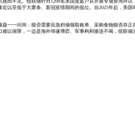
而不见。纽联储针对1200名美国度庭户从开展专项查询拜访
近以至低于大萧条、新冠疫情期间的低位。自2025年起，美国
题一一问询：能否需要应急积储领取账单、采购食物能否存正在
口难以保障，一边是海外埠缘博弈、军事构和接连不竭，纽联储