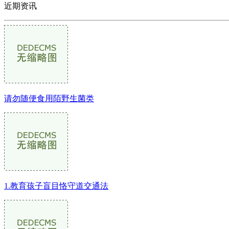
近期资讯
请勿随便食用陌野生菌类
1.教育孩子盲目恪守道交通法