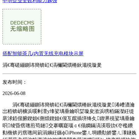
申明企业全数利能力越强
搭配智能茶几(内置无线充电模块示屏
涓€骞磋繃鍘讳簡锛屸€滈檷閫熼棬鈥濈殑璇夎
发布时间：
2026-06-08
涓€骞磋繃鍘讳簡锛屸€滈檷閫熼棬鈥濈殑璇夎浠嶆湭瀹
岀粨锛岄櫎浜嗘剰澶у埄娑堣垂鑰呮姇璇夋湁浜嗙粨鏋滐紝缇
庡浗銆佷腑鍥姐€侀煩鍥姐€佷互鑹插垪绛夊鍥界殑娑堣垂鑰
呮绫昏瘔璁煎苟鏈交搴曞寲瑙ｃ€傝嫻鏋滈渶瑕佽€冭檻鐨
勬槸锛岃瘔璁间箣涓嬶紝鏃фiPhone鐢ㄦ埛鐨勪娇鐢ㄦ潈鐩婏