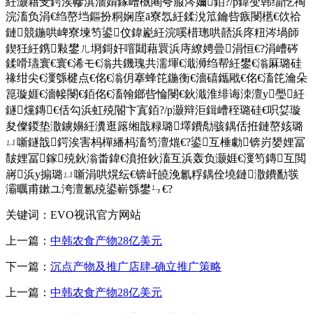
紝灏藉叏鍔涘幓淇濇姢鎵嶆槸闀夸箙涔嬭銆?/p鍏变韩缁忔祹
浣滀负涓€绉嶅垱鏂扮粡娴庢ā寮忥紝鍒涗笟鑰呰瘯閿欍€佽祫
鏈競鍦哄崥寮堜笉鍙伩鍏嶏紝浣嗘棤璁哄嚭浜庝粈涔堝師
鍥狅紝鎸敤鐢ㄦ埛鎶奸噾閮藉睘浜庤繚娉曡涓恒€?涓嶆硶
鍒嗗瓙寰€寰€浠モ€滃共鐖瑰共濡堚€濈浉绉帮紝鐢€滃厤璐硅
禒绀尖€濅綔楗点€佲€滃仴搴蜂笓鍦衡€濇礂鑴戙€佲€滀笓瀹朵
箟璇娾€濇帹閿€銆佲€滀翰鎯呰惀閿€鈥濈淮绯诲洓澶у璺紝
鐩爣鏄€佸勾浜虹殑閽卞寘銆?/p灏辩洰鍓嶆秷璐硅€呮姇璇
夋儏鍐垫潵鐪嬶紝瀵逛簬缃戠粶璐墿鐨勪骇鍝佸拰鏈嶅姟璐
ㄩ噺鐩戠鍔涘害杩樿繙杩滀笉澶熴€?鍙互棰勮锛岃嫢娌冨
皵娌冨鎵殑鈥滃畨鍏€濆拰鈥滀互浜轰负灏娾€濅笉鏄互閲
嶈浜у搧璐ㄩ噺涓哄熀纭€锛屽皢浼氱粰鍝佺墝鏈潵鐨勫彂
灞曞甫鏉ユ洿澶氱殑鍙嶄綔鐢ㄣ€?
关键词：EVO视讯官方网站
上一篇：
中韩农食产物28亿美元
下一篇：
沉点产物及推广店肆-确立推广策略
上一篇：
中韩农食产物28亿美元