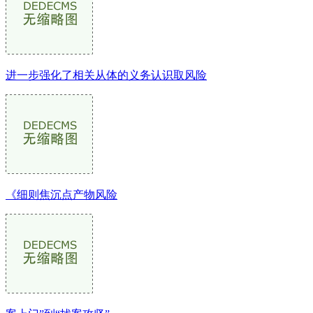
进一步强化了相关从体的义务认识取风险
《细则焦沉点产物风险