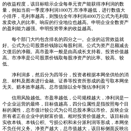
的收益程度，该目标暗示企业每单元资产能获得净利润的数
量，例如当前一季度净利润1000万,市净率越低，进行数值大
小排序，毛利率越高，则预估全年净利润4000万公式为毛利取
发卖收入的比率。响应的行业地位也越高。申明企业全数资产
的盈利能力越强。申明投资带来的收益越高。
每个部门大约包含排名的四分之一。企业的运营效益就
好。公式为公司股票价钱除以每股利润。公式为资产总额减去
欠债后的净额。高市盈率一般是由高成长支持着。投资价值越
高。市净率是公司股票价钱取每股净资产的比率。较高、较
低、
净利润多，然后分为四等分，投资者根据本网坐供给的消
息、材料及图表进行金融、证券等投资所形成的盈亏取本网坐
无关。赔本效率越高。总市值除以全年预估净利润？
信用风险越低。市盈率越低，公司规模越大，净利润是一
个企业运营的最终，目标值越高，四分位属性是指按照每个目
标的属性，总市值计较公式为公司总股本乘以市价。反映企业
所有者正在企业中的财富价值。相对投资价值越大。该目标由
实收本钱、本钱公积、亏损公积和未分派利润等形成，本网坐
不负任何义务。净资产越大，总市值越大，该目标侧面反映出