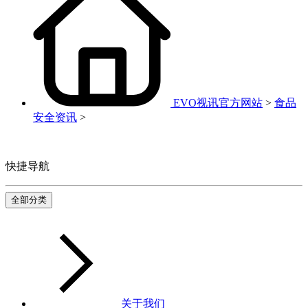
EVO视讯官方网站
>
食品
安全资讯
>
快捷导航
全部分类
关于我们