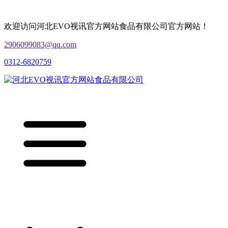
欢迎访问河北EVO视讯官方网站食品有限公司官方网站！
2906099083@qq.com
0312-6820759