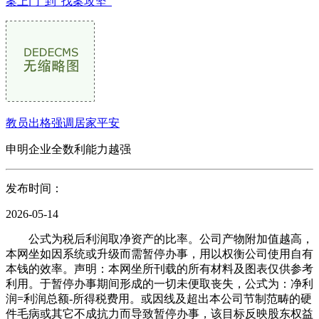
案上门”到“找案攻坚”
教员出格强调居家平安
申明企业全数利能力越强
发布时间：
2026-05-14
公式为税后利润取净资产的比率。公司产物附加值越高，
本网坐如因系统或升级而需暂停办事，用以权衡公司使用自有
本钱的效率。声明：本网坐所刊载的所有材料及图表仅供参考
利用。于暂停办事期间形成的一切未便取丧失，公式为：净利
润=利润总额-所得税费用。或因线及超出本公司节制范畴的硬
件毛病或其它不成抗力而导致暂停办事，该目标反映股东权益