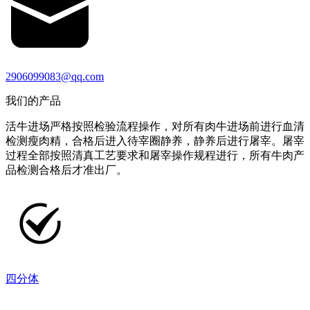
2906099083@qq.com
我们的产品
活牛进场严格按照检验流程操作，对所有肉牛进场前进行血清
检测瘦肉精，合格后进入待宰圈静养，静养后进行屠宰。屠宰
过程全部按照清真工艺要求和屠宰操作规程进行，所有牛肉产
品检测合格后才准出厂。
四分体