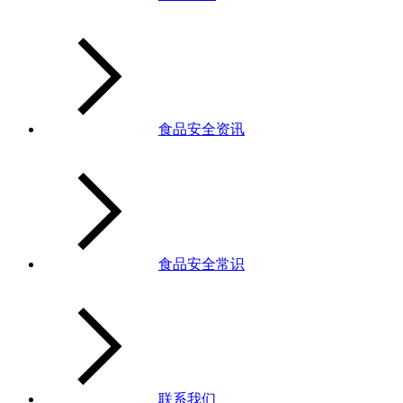
食品安全资讯
食品安全常识
联系我们