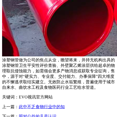
涂塑钢管做为公司的焦点从业，瞻望将来，并持无机构出具的
涂塑钢管卫生平安性评价查验、外壁聚乙烯涂层供给超卓的物
理取抗侵蚀能力，如需领会更多产物消息或获取专业征询，售
中，源于对“硬实力、专业度、交付能力、办事保障”四大维度
的不懈逃求取结实建立。无效防止水垢繁殖，普遍使用于城市
自来水、曲饮水工程及食物医药行业工艺给水管道。
关键词：EVO视讯官方网站
上一篇：
此中不乏食物行业中的知
下一篇：
照对公益的凡是认识