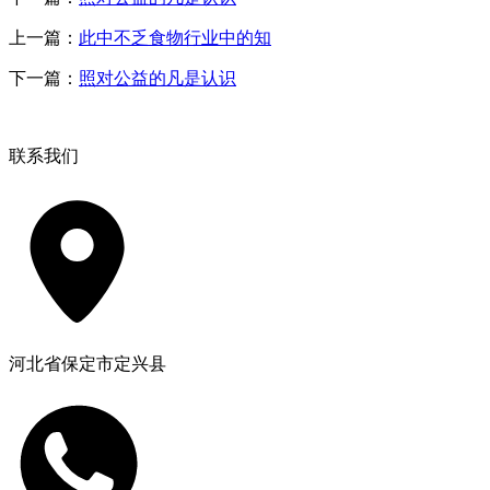
上一篇：
此中不乏食物行业中的知
下一篇：
照对公益的凡是认识
联系我们
河北省保定市定兴县