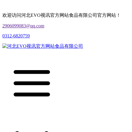
欢迎访问河北EVO视讯官方网站食品有限公司官方网站！
2906099083@qq.com
0312-6820759