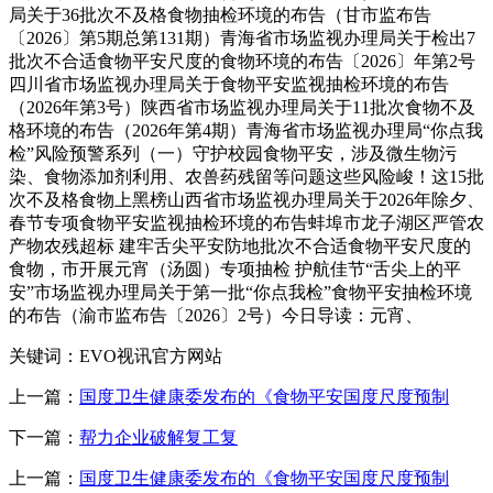
局关于36批次不及格食物抽检环境的布告（甘市监布告
〔2026〕第5期总第131期）青海省市场监视办理局关于检出7
批次不合适食物平安尺度的食物环境的布告〔2026〕年第2号
四川省市场监视办理局关于食物平安监视抽检环境的布告
（2026年第3号）陕西省市场监视办理局关于11批次食物不及
格环境的布告（2026年第4期）青海省市场监视办理局“你点我
检”风险预警系列（一）守护校园食物平安，涉及微生物污
染、食物添加剂利用、农兽药残留等问题这些风险峻！这15批
次不及格食物上黑榜山西省市场监视办理局关于2026年除夕、
春节专项食物平安监视抽检环境的布告蚌埠市龙子湖区严管农
产物农残超标 建牢舌尖平安防地批次不合适食物平安尺度的
食物，市开展元宵（汤圆）专项抽检 护航佳节“舌尖上的平
安”市场监视办理局关于第一批“你点我检”食物平安抽检环境
的布告（渝市监布告〔2026〕2号）今日导读：元宵、
关键词：EVO视讯官方网站
上一篇：
国度卫生健康委发布的《食物平安国度尺度预制
下一篇：
帮力企业破解复工复
上一篇：
国度卫生健康委发布的《食物平安国度尺度预制