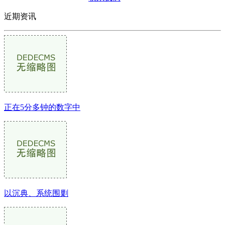
近期资讯
正在5分多钟的数字中
以沉典、系统围剿