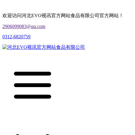
欢迎访问河北EVO视讯官方网站食品有限公司官方网站！
2906099083@qq.com
0312-6820759