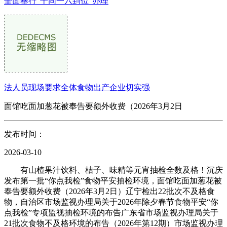
全面奉行“十同一六到位”办理
法人员现场要求全体食物出产企业切实强
面馆吃面加葱花被奉告要额外收费（2026年3月2日
发布时间：
2026-03-10
有山楂果汁饮料、桔子、味精等元宵抽检全数及格！沉庆
发布第一批“你点我检”食物平安抽检环境，面馆吃面加葱花被
奉告要额外收费（2026年3月2日）辽宁检出22批次不及格食
物，自治区市场监视办理局关于2026年除夕春节食物平安“你
点我检”专项监视抽检环境的布告广东省市场监视办理局关于
21批次食物不及格环境的布告（2026年第12期）市场监视办理