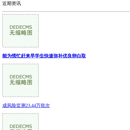
近期资讯
能为慌忙赶来早学生快速弥补优良卵白取
成风险监测23.44万批次