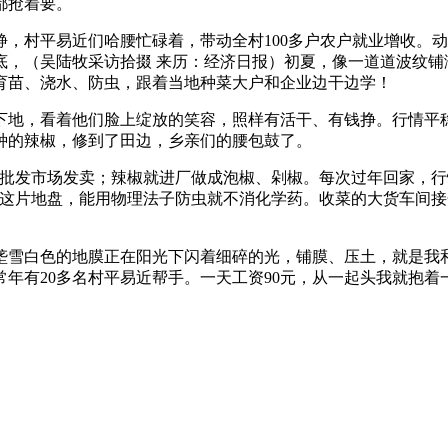
都抢着要。
村平易近们哈腰忙碌着，带动全村100多户农户就业增收。动
底，（吴陆牧采访拾掇 来历：经济日报）初夏，像一道道波纹铺
育苗、浇水、防虫，跟着当地种菜大户和企业边干边学！
，看着他们脸上绽放的笑容，照样有活干、有钱挣。行情平稳
种的辣椒，修到了田边，乡亲们的腰包鼓了。
发市场发卖；辣椒就进厂做成泡椒、剁椒。每次过年回家，行
，这片地盘，能用物理法子防虫就不消化学药。收菜的大货车间
白色的地膜正在阳光下闪着细碎的光，铺膜、压土，就是我和乡
年有20多名村平易近帮手。一天工资90元，从一起头我就抱着