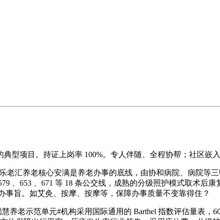
项目。持证上岗率 100%。专人伴随、全程协帮；社区嵌入
老汇养老核心安满是养老办事的底线，由协和病院、病院等三甲机
 、579 、653 、671 等 18 条公交线，成熟的分级照护模
的办事旨。如艾灸、按摩、按摩等，保障办事质量不变靠得住？
慧养老示范单元#机构采用国际通用的 Barthel 指数评估量表