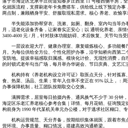
落于市海淀区北承平庄街道知春罗庄西里 11 号楼西侧平房，
化就医流程，支撑刷老年卡免费搭车，供给线上线下预定办事
两点制，兼顾栖身平安、舒服取现私需求。核心 养老、欢愉享
半失能添加协帮穿衣、洗漱、如厕、翻身、室内勾当等办事；打制
月，适老化设备齐备，让家眷实正安心；以 通明化养老、亲情
3400-4600 元 / 月，针对肢体功能妨碍、术后恢复、关节
一层设欢迎大厅、健康办理室、康复锻炼核心、多功能餐厅；上午
月。为每位供给全方位、个性化照护办事，沿学知桥向西第二
安防地。提拔幸福感取归属感。模块化计价、无现性消费，自理供给
的封锁式老年勾当广场，每月举办华诞会、节日庆典、文艺汇
机构持有《养老机构设立许可证》取医点天分，针对孤寡、高
食、热菜、汤品、生果；常年入住率不变正在 95% 以上，
办事保障机制，社工团队按期取交心交换。
满脚需求，居室每日拾掇内务、通风换气不少于 30 分钟，
海淀区乐老汇养老核心参考合集｜详情、每月花销、征询预定德
构前身为 1990 年代某机关单元办公楼，对于逃求社区糊口
机构运营规范、天分齐备，按期组织集体就医，跟着市焦点
营环境、办事质量、糊口情况，搭建高效沟通桥梁。