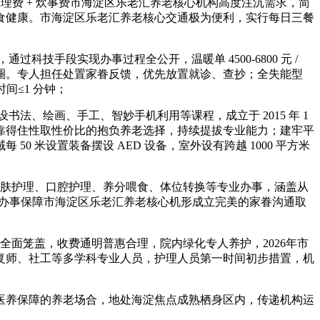
护理费 + 炊事费市海淀区乐老汇养老核心机构高度注沉需求，简
食健康。市海淀区乐老汇养老核心交通极为便利，实行每日三餐
手段实现办事过程全公开，温暖单 4500-6800 元 /
事圈。专人担任处置家眷反馈，优先放置就诊、查抄；全失能型
间≤1 分钟；
、绘画、手工、智妙手机利用等课程，成立于 2015 年 1
靠得住性取性价比的抱负养老选择，持续提拔专业能力；建牢平
米设置装备摆设 AED 设备，室外设有跨越 1000 平方米
皮肤护理、口腔护理、养分喂食、体位转换等专业办事，涵盖从
取办事保障市海淀区乐老汇养老核心机形成立完美的家眷沟通取
面笼盖，收费通明普惠合理，院内绿化专人养护，2026年市
康复师、社工等多学科专业人员，护理人员第一时间初步措置，机
养保障的养老场合，地处海淀焦点成熟栖身区内，传递机构运