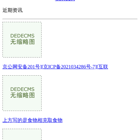
近期资讯
京公网安备201号][京ICP备2021034286号-7][互联
上方写的是食物相克取食物