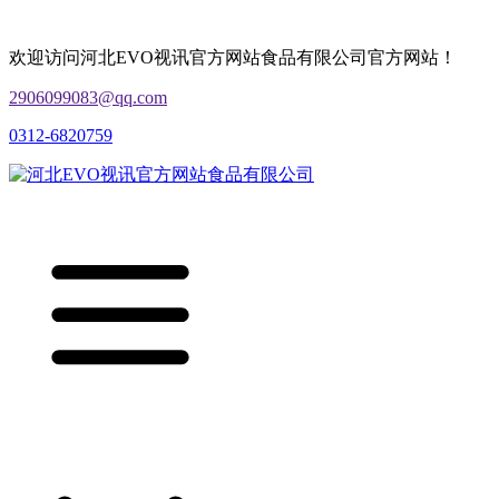
欢迎访问河北EVO视讯官方网站食品有限公司官方网站！
2906099083@qq.com
0312-6820759