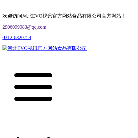
欢迎访问河北EVO视讯官方网站食品有限公司官方网站！
2906099083@qq.com
0312-6820759