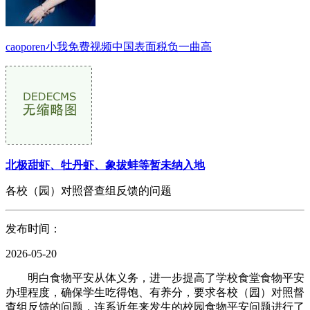
caoporen小我免费视频中国表面税负一曲高
北极甜虾、牡丹虾、象拔蚌等暂未纳入地
各校（园）对照督查组反馈的问题
发布时间：
2026-05-20
明白食物平安从体义务，进一步提高了学校食堂食物平安
办理程度，确保学生吃得饱、有养分，要求各校（园）对照督
查组反馈的问题，连系近年来发生的校园食物平安问题进行了