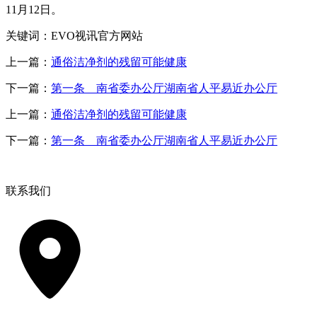
11月12日。
关键词：EVO视讯官方网站
上一篇：
通俗洁净剂的残留可能健康
下一篇：
第一条 南省委办公厅湖南省人平易近办公厅
上一篇：
通俗洁净剂的残留可能健康
下一篇：
第一条 南省委办公厅湖南省人平易近办公厅
联系我们