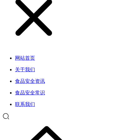
网站首页
关于我们
食品安全资讯
食品安全常识
联系我们