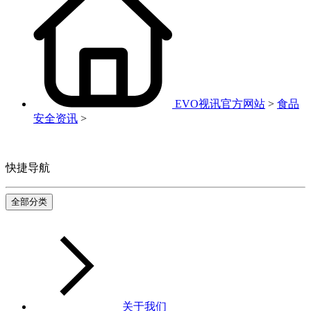
EVO视讯官方网站
>
食品
安全资讯
>
快捷导航
全部分类
关于我们