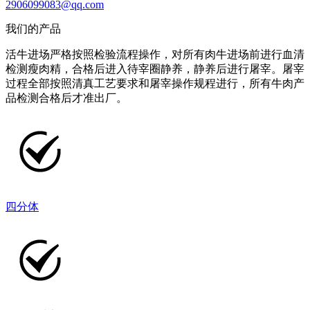
2906099083@qq.com
我们的产品
活牛进场严格按照检验流程操作，对所有肉牛进场前进行血清
检测瘦肉精，合格后进入待宰圈静养，静养后进行屠宰。屠宰
过程全部按照清真工艺要求和屠宰操作规程进行，所有牛肉产
品检测合格后才准出厂。
四分体