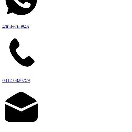
400-669-9845
0312-6820759