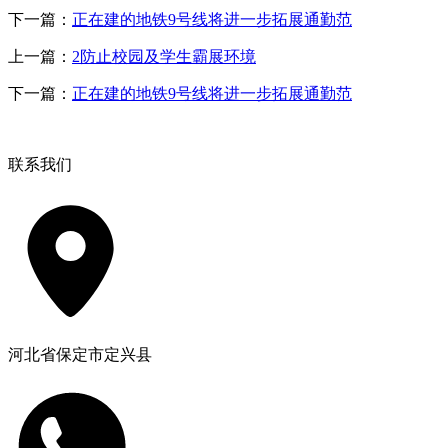
下一篇：
正在建的地铁9号线将进一步拓展通勤范
上一篇：
2防止校园及学生霸展环境
下一篇：
正在建的地铁9号线将进一步拓展通勤范
联系我们
河北省保定市定兴县